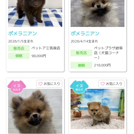
ポメラニアン
ポメラニアン
2026/1/5生まれ
2026/4/14生まれ
ペットプラザ岐阜
ペットアミ筑後店
販売店
店（犬猫コーナ
販売店
98,000円
価格
ー）
218,000円
価格
お気に入り
お気に入り