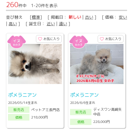
260
件中 1-20件を表示
並び替え
[
標準
] [ 掲載日：
新しい
|
古い
] [ 価格：
安い
|
高い
] [ 誕生日：
近い
|
遠い
]
お気に入り
お気に入り
ポメラニアン
ポメラニアン
2026/05/14生まれ
2026/6/6生まれ
ディスワン高崎矢
ペットアミ長門店
販売店
販売店
中店
218,000円
価格
228,000円
価格