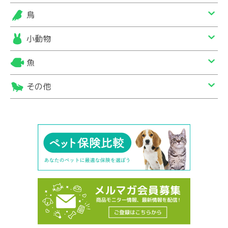
鳥
小動物
魚
その他