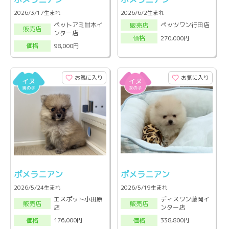
2026/3/17生まれ
2026/6/2生まれ
ペットアミ甘木イ
ペッツワン行田店
販売店
販売店
ンター店
270,000円
価格
98,000円
価格
お気に入り
お気に入り
ポメラニアン
ポメラニアン
2026/5/24生まれ
2026/5/19生まれ
エスポット小田原
ディスワン藤岡イ
販売店
販売店
店
ンター店
176,000円
338,800円
価格
価格