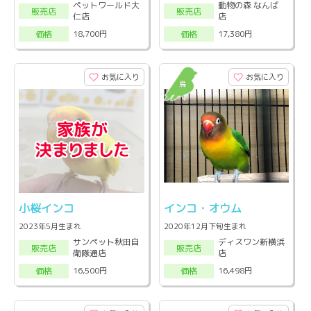
ペットワールド大
動物の森 なんば
販売店
販売店
仁店
店
18,700円
17,380円
価格
価格
お気に入り
お気に入り
小桜インコ
インコ・オウム
2023年5月生まれ
2020年12月下旬生まれ
サンペット秋田自
ディスワン新横浜
販売店
販売店
衛隊通店
店
16,500円
16,498円
価格
価格