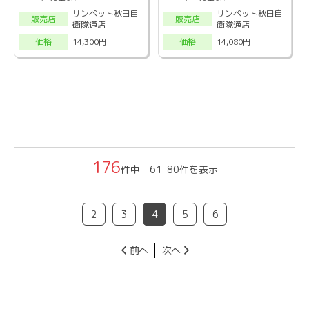
サンペット秋田自
サンペット秋田自
販売店
販売店
衛隊通店
衛隊通店
14,300円
14,080円
価格
価格
176
件中 61-80件を表示
2
3
4
5
6
前へ
次へ