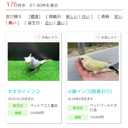
176
件中 61-80件を表示
並び替え
[
標準
] [ 掲載日：
新しい
|
古い
] [ 価格：
安い
|
高い
] [ 誕生日：
近い
|
遠い
]
お気に入り
お気に入り
セキセイインコ
小桜インコ(色変わり)
2025/4/26生まれ
2026年4月生まれ
ペットワールド大
ペットアミ三重店
販売店
販売店
仁店
20,680円
価格
19,800円
価格