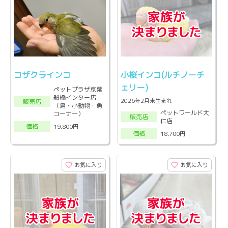
コザクラインコ
小桜インコ(ルチノーチ
ェリー)
ペットプラザ京葉
船橋インター店
2026年2月末生まれ
販売店
（鳥・小動物・魚
ペットワールド大
コーナー）
販売店
仁店
19,800円
価格
18,700円
価格
お気に入り
お気に入り