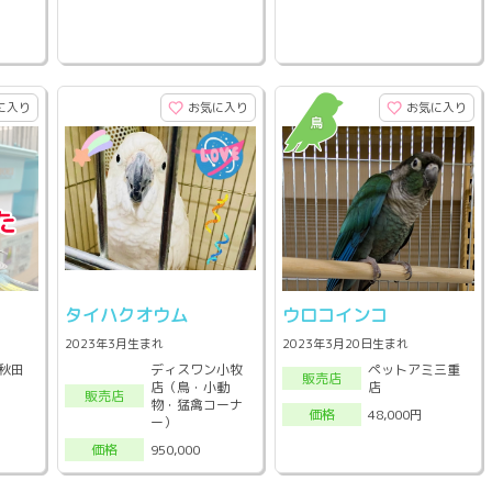
に入り
お気に入り
お気に入り
タイハクオウム
ウロコインコ
2023年3月生まれ
2023年3月20日生まれ
秋田
ディスワン小牧
ペットアミ三重
販売店
店（鳥・小動
店
販売店
物・猛禽コーナ
48,000円
価格
ー）
950,000
価格