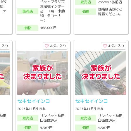
小牧
ペットプラザ京
Zoomore弘前店
販売店
動
葉船橋インター
価格は店頭でご
ーナ
店 （鳥・小動
販売店
価格
確認ください。
物・魚コーナ
ー）
168,000円
価格
に入り
お気に入り
お気に入り
セキセイインコ
セキセイインコ
2023年11月生まれ
2023年11月生まれ
秋田
サンペット秋田
サンペット秋田
販売店
販売店
自衛隊通店
自衛隊通店
4,367円
4,367円
価格
価格