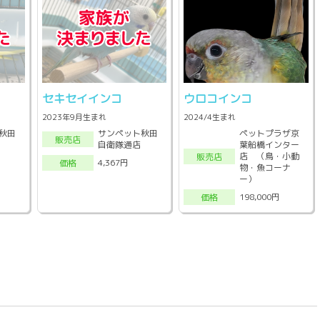
セキセイインコ
ウロコインコ
2023年9月生まれ
2024/4生まれ
秋田
サンペット秋田
ペットプラザ京
販売店
自衛隊通店
葉船橋インター
店 （鳥・小動
販売店
4,367円
価格
物・魚コーナ
ー）
198,000円
価格