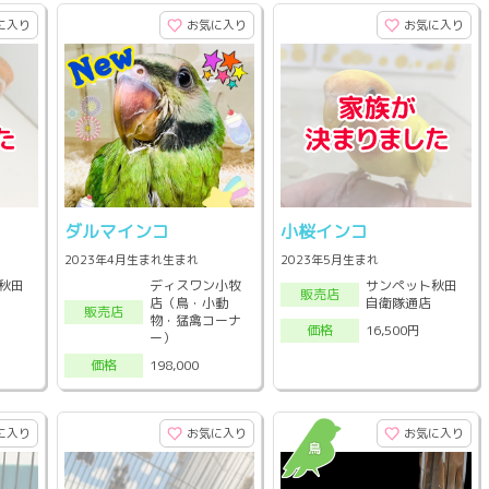
に入り
お気に入り
お気に入り
ダルマインコ
小桜インコ
2023年4月生まれ生まれ
2023年5月生まれ
秋田
ディスワン小牧
サンペット秋田
販売店
店（鳥・小動
自衛隊通店
販売店
物・猛禽コーナ
16,500円
価格
ー）
198,000
価格
に入り
お気に入り
お気に入り