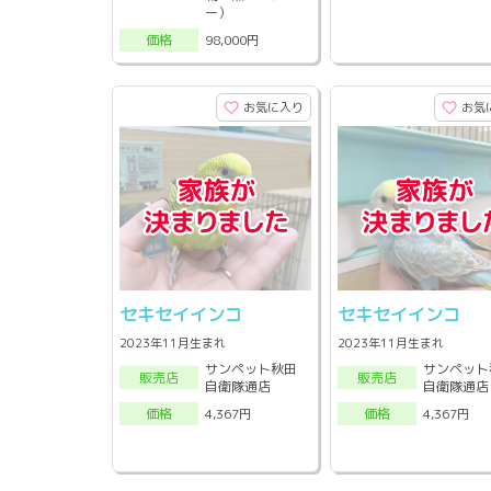
ー）
98,000円
価格
お気に入り
お気
セキセイインコ
セキセイインコ
2023年11月生まれ
2023年11月生まれ
サンペット秋田
サンペット
販売店
販売店
自衛隊通店
自衛隊通店
4,367円
4,367円
価格
価格