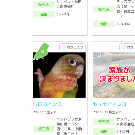
サンペット秋田
ディスワン
販売店
自衛隊通店
店（鳥・小
販売店
物・猛禽コ
3,278円
価格
ー）
128,000
価格
お気に入り
お気
ウロコインコ
セキセイインコ
2023/11生まれ
2023年11月生まれ
ペットプラザ京
サンペット
販売店
葉船橋インター
自衛隊通店
店 （鳥・小動
販売店
4,367円
価格
物・魚コーナ