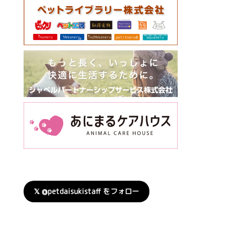
𝕏 @petdaisukistaff をフォロー