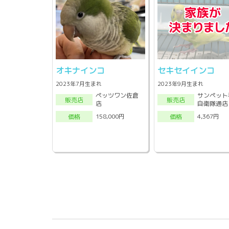
オキナインコ
セキセイインコ
2023年7月生まれ
2023年9月生まれ
ペッツワン佐倉
サンペット
販売店
販売店
店
自衛隊通店
158,000円
4,367円
価格
価格