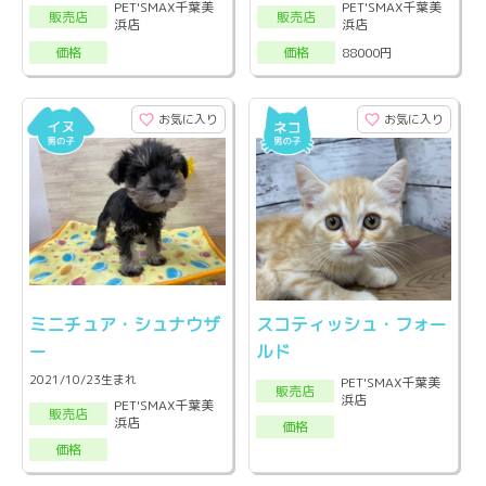
PET'SMAX千葉美
PET'SMAX千葉美
販売店
販売店
浜店
浜店
88000円
価格
価格
お気に入り
お気に入り
ミニチュア・シュナウザ
スコティッシュ・フォー
ー
ルド
2021/10/23生まれ
PET'SMAX千葉美
販売店
浜店
PET'SMAX千葉美
販売店
浜店
価格
価格