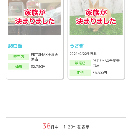
爬虫類
うさぎ
2021/6/22生まれ
PET'SMAX千葉美
販売店
浜店
PET'SMAX千葉美
販売店
浜店
32,780円
価格
36,800円
価格
38
件中 1-20件を表示