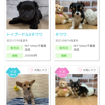
トイプードルXチワワ
チワワ
2021/7/10生まれ
2021/06/14生まれ
PET'SMAX千葉美
PET'SMAX千葉美
販売店
販売店
浜店
浜店
253000円
価格
価格
お気に入り
お気に入り