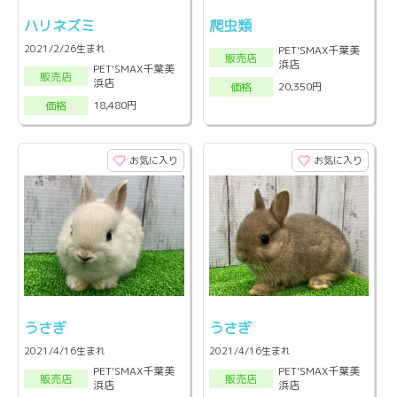
ハリネズミ
爬虫類
2021/2/26生まれ
PET'SMAX千葉美
販売店
浜店
PET'SMAX千葉美
販売店
浜店
20,350円
価格
18,480円
価格
お気に入り
お気に入り
うさぎ
うさぎ
2021/4/16生まれ
2021/4/16生まれ
PET'SMAX千葉美
PET'SMAX千葉美
販売店
販売店
浜店
浜店