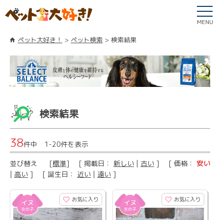
MENU
ペット大好き！
ペット検索
検索結果
検索結果
38
件中 1-20件を表示
並び替え
[
標準
] [ 掲載日：
新しい
|
古い
] [ 価格：
安い
|
高い
] [ 誕生日：
近い
|
遠い
]
お気に入り
お気に入り