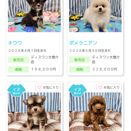
チワワ
ポメラニアン
２０２６年６月１日生まれ
２０２６年５月３０日生まれ
ディスワン大間々
ディスワン大間々
販売店
販売店
店
店
１９８,０００円
２２８,０００円
価格
価格
お気に入り
お気に入り