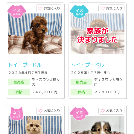
お気に入り
お気に入り
トイ・プードル
トイ・プードル
２０２６年４月７日生まれ
２０２５年４月７日生まれ
ディスワン大間々
ディスワン大間々
販売店
販売店
店
店
２４８,０００円
２２８,０００円
価格
価格
お気に入り
お気に入り