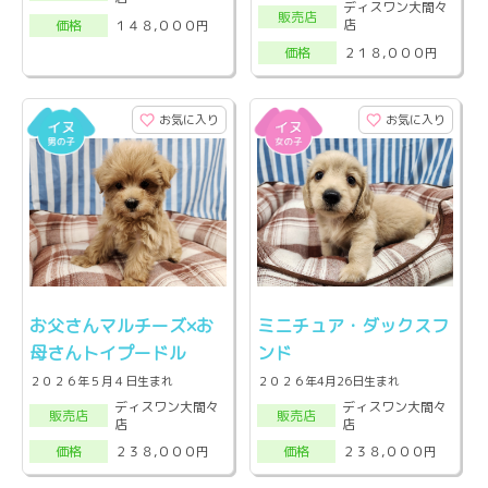
ディスワン大間々
販売店
店
１４８,０００円
価格
２１８,０００円
価格
お気に入り
お気に入り
お父さんマルチーズ×お
ミニチュア・ダックスフ
母さんトイプードル
ンド
２０２６年５月４日生まれ
２０２６年4月26日生まれ
ディスワン大間々
ディスワン大間々
販売店
販売店
店
店
２３８,０００円
２３８,０００円
価格
価格