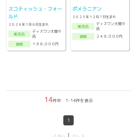
スコティッシュ・フォー
ポメラニアン
ルド
２０２５年１２月７日生まれ
ディスワン大間々
２０２６年１月６日生まれ
販売店
店
ディスワン大間々
販売店
店
２４８,０００円
価格
１８８,０００円
価格
14
件中 1-14件を表示
1
前へ
次へ