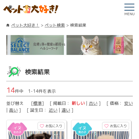
MENU
ペット大好き！
ペット検索
検索結果
検索結果
14
件中 1-14件を表示
並び替え
[
標準
] [ 掲載日：
新しい
|
古い
] [ 価格：
安い
|
高い
] [ 誕生日：
近い
|
遠い
]
お気に入り
お気に入り