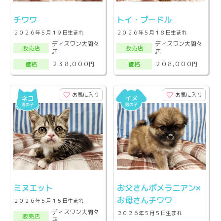
チワワ
トイ・プードル
２０２６年５月１９日生まれ
２０２６年５月１８日生まれ
ディスワン大間々
ディスワン大間々
販売店
販売店
店
店
２３８,０００円
２０８,０００円
価格
価格
お気に入り
お気に入り
ミヌエット
お父さんポメラニアン×
お母さんチワワ
２０２６年５月１５日生まれ
ディスワン大間々
２０２６年５月５日生まれ
販売店
店