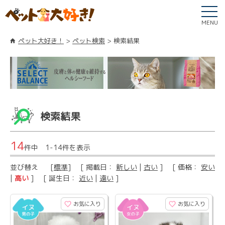
MENU
ペット大好き！
ペット検索
検索結果
検索結果
14
件中 1-14件を表示
並び替え
[
標準
] [ 掲載日：
新しい
|
古い
] [ 価格：
安い
|
高い
] [ 誕生日：
近い
|
遠い
]
お気に入り
お気に入り