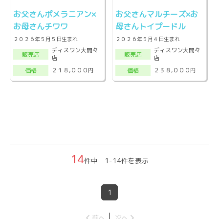
お父さんポメラニアン×
お父さんマルチーズ×お
お母さんチワワ
母さんトイプードル
２０２６年５月５日生まれ
２０２６年５月４日生まれ
ディスワン大間々
ディスワン大間々
販売店
販売店
店
店
２１８,０００円
２３８,０００円
価格
価格
14
件中 1-14件を表示
1
前へ
次へ