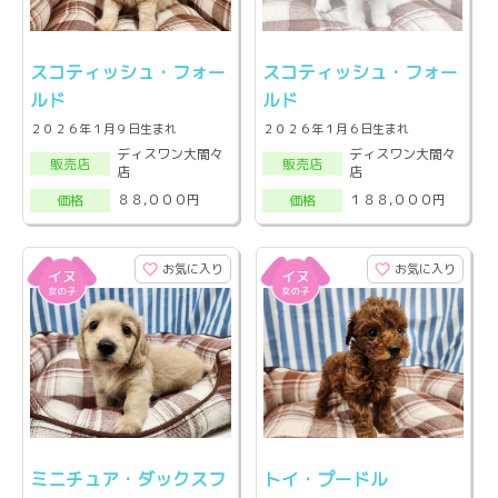
スコティッシュ・フォー
スコティッシュ・フォー
ルド
ルド
２０２６年１月９日生まれ
２０２６年１月６日生まれ
ディスワン大間々
ディスワン大間々
販売店
販売店
店
店
８８,０００円
１８８,０００円
価格
価格
お気に入り
お気に入り
ミニチュア・ダックスフ
トイ・プードル