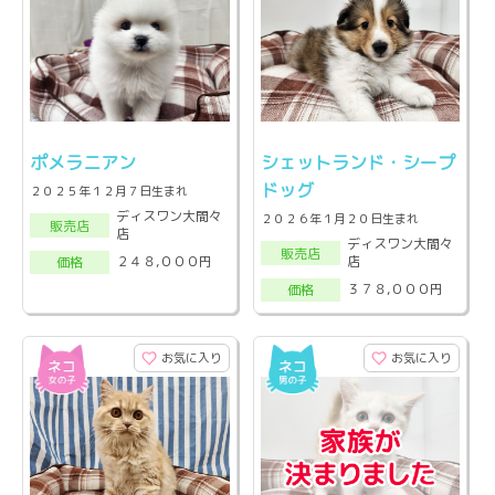
ポメラニアン
シェットランド・シープ
ドッグ
２０２５年１２月７日生まれ
ディスワン大間々
２０２６年１月２０日生まれ
販売店
店
ディスワン大間々
販売店
店
２４８,０００円
価格
３７８,０００円
価格
お気に入り
お気に入り