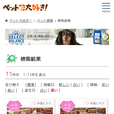
MENU
ペット大好き！
ペット検索
検索結果
検索結果
11
件中 1-11件を表示
並び替え
[
標準
] [ 掲載日：
新しい
|
古い
] [ 価格：
安い
|
高い
] [ 誕生日：
近い
|
遠い
]
お気に入り
お気に入り