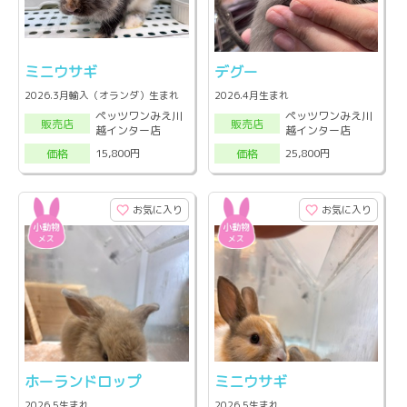
ミニウサギ
デグー
2026.3月輸入（オランダ）生まれ
2026.4月生まれ
ペッツワンみえ川
ペッツワンみえ川
販売店
販売店
越インター店
越インター店
15,800円
25,800円
価格
価格
お気に入り
お気に入り
ホーランドロップ
ミニウサギ
2026.5生まれ
2026.5生まれ