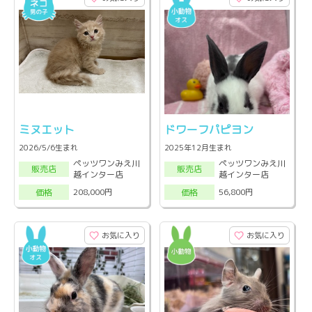
ミヌエット
ドワーフパピヨン
2026/5/6生まれ
2025年12月生まれ
ペッツワンみえ川
ペッツワンみえ川
販売店
販売店
越インター店
越インター店
208,000円
56,800円
価格
価格
お気に入り
お気に入り