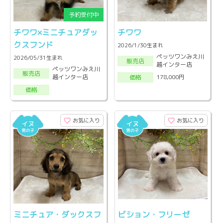
チワワ×ミニチュアダッ
チワワ
クスフンド
2026/1/30生まれ
ペッツワンみえ川
2026/05/31生まれ
販売店
越インター店
ペッツワンみえ川
販売店
越インター店
178,000円
価格
価格
お気に入り
お気に入り
ミニチュア・ダックスフ
ビション・フリーゼ