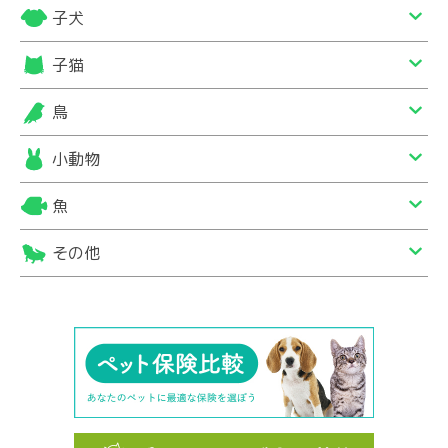
子犬
子猫
鳥
小動物
魚
その他