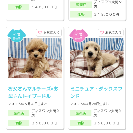
ディスワン大間々
販売店
店
１４８,０００円
価格
２１８,０００円
価格
お気に入り
お気に入り
お父さんマルチーズ×お
ミニチュア・ダックスフ
母さんトイプードル
ンド
２０２６年５月４日生まれ
２０２６年4月26日生まれ
ディスワン大間々
ディスワン大間々
販売店
販売店
店
店
２３８,０００円
２３８,０００円
価格
価格