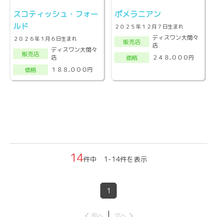
スコティッシュ・フォー
ポメラニアン
ルド
２０２５年１２月７日生まれ
ディスワン大間々
２０２６年１月６日生まれ
販売店
店
ディスワン大間々
販売店
店
２４８,０００円
価格
１８８,０００円
価格
14
件中 1-14件を表示
1
前へ
次へ