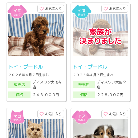
お気に入り
お気に入り
トイ・プードル
トイ・プードル
２０２６年４月７日生まれ
２０２５年４月７日生まれ
ディスワン大間々
ディスワン大間々
販売店
販売店
店
店
２４８,０００円
２２８,０００円
価格
価格
お気に入り
お気に入り