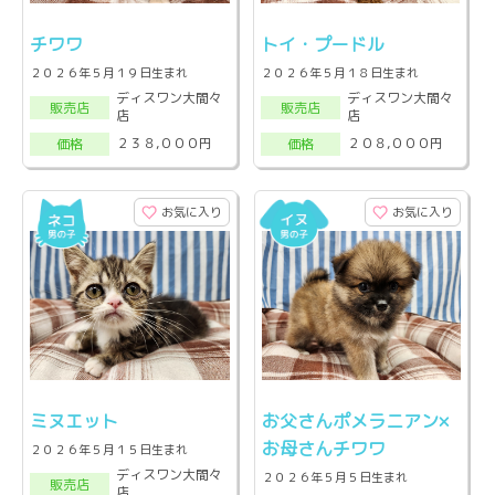
チワワ
トイ・プードル
２０２６年５月１９日生まれ
２０２６年５月１８日生まれ
ディスワン大間々
ディスワン大間々
販売店
販売店
店
店
２３８,０００円
２０８,０００円
価格
価格
お気に入り
お気に入り
ミヌエット
お父さんポメラニアン×
お母さんチワワ
２０２６年５月１５日生まれ
ディスワン大間々
２０２６年５月５日生まれ
販売店
店