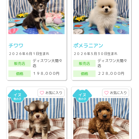
チワワ
ポメラニアン
２０２６年６月１日生まれ
２０２６年５月３０日生まれ
ディスワン大間々
ディスワン大間々
販売店
販売店
店
店
１９８,０００円
２２８,０００円
価格
価格
お気に入り
お気に入り