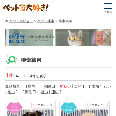
MENU
ペット大好き！
ペット検索
検索結果
検索結果
14
件中 1-14件を表示
並び替え
[
標準
] [ 掲載日：
新しい
|
古い
] [ 価格：
安い
|
高い
] [ 誕生日：
近い
|
遠い
]
お気に入り
お気に入り