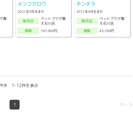
メンフクロウ
チンチラ
2021年3月生まれ
2021年4月生まれ
ザ灘
ペットプラザ灘
ペットプラザ灘
販売店
販売店
大石川店
大石川店
107,800円
43,780円
価格
価格
件中 1-12件を表示
1
次へ