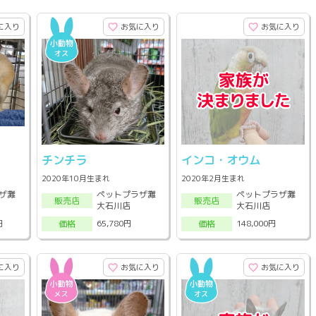
に入り
お気に入り
お気に入り
チンチラ
インコ・オウム
2020年10月生まれ
2020年2月生まれ
ザ灘
ペットプラザ灘
ペットプラザ灘
販売店
販売店
大石川店
大石川店
円
65,780円
148,000円
価格
価格
に入り
お気に入り
お気に入り