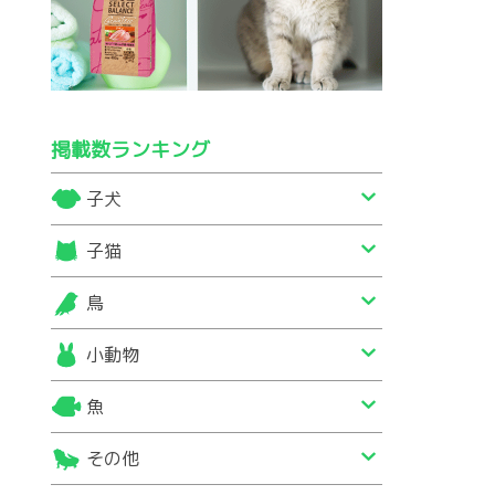
掲載数ランキング
子犬
子猫
鳥
小動物
魚
その他