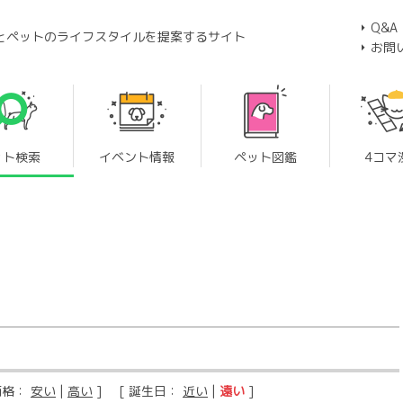
Q&A
とペットのライフスタイルを提案するサイト
お問
ット検索
イベント情報
ペット図鑑
4コマ
価格：
安い
|
高い
] [ 誕生日：
近い
|
遠い
]