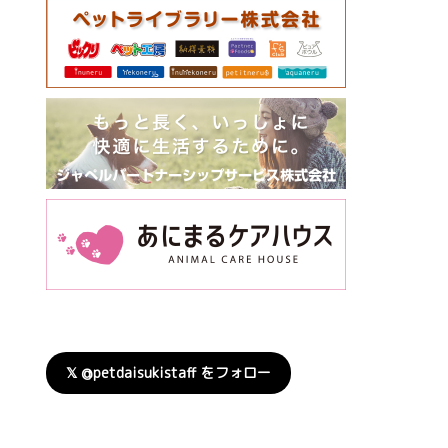
𝕏 @petdaisukistaff をフォロー