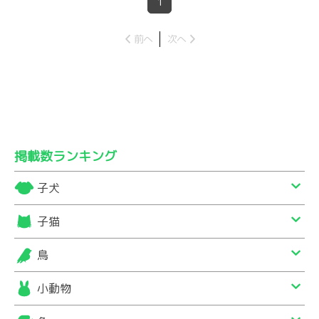
1
前へ
次へ
掲載数ランキング
子犬
子猫
鳥
小動物