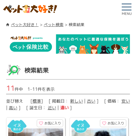
MENU
ペット大好き！
ペット検索
検索結果
検索結果
11
件中 1-11件を表示
並び替え
[
標準
] [ 掲載日：
新しい
|
古い
] [ 価格：
安い
|
高い
] [ 誕生日：
近い
|
遠い
]
お気に入り
お気に入り