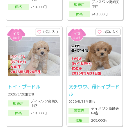
ディスワン高崎矢
販売店
中店
238,000円
価格
248,000円
価格
お気に入り
お気に入り
トイ・プードル
父チワワ、母トイプード
ル
2026/5/26生まれ
ディスワン高崎矢
2026/5/31生まれ
販売店
中店
ディスワン高崎矢
販売店
中店
238,000円
価格
208,000円
価格