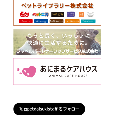
𝕏 @petdaisukistaff をフォロー