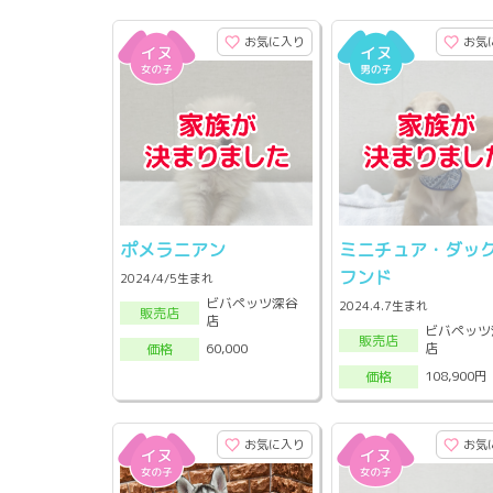
お気に入り
お気
ポメラニアン
ミニチュア・ダッ
フンド
2024/4/5生まれ
ビバペッツ深谷
2024.4.7生まれ
販売店
店
ビバペッツ
販売店
店
60,000
価格
108,900円
価格
お気に入り
お気