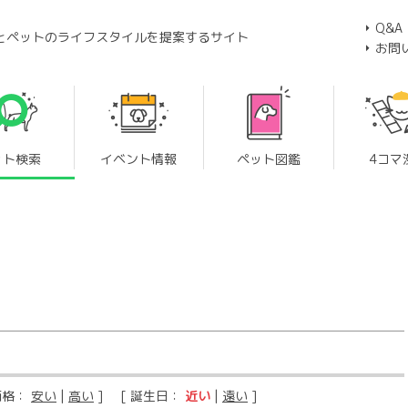
Q&A
とペットのライフスタイルを提案するサイト
お問
ット検索
イベント情報
ペット図鑑
4コマ
価格：
安い
|
高い
] [ 誕生日：
近い
|
遠い
]