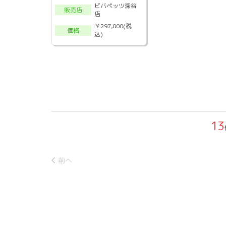
ビバペッツ深谷
販売店
店
￥297,000(税
価格
込)
13
前へ