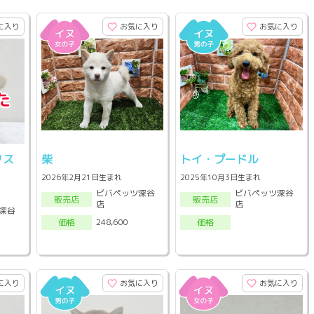
に入り
お気に入り
お気に入り
クス
柴
トイ・プードル
2026年2月21日生まれ
2025年10月3日生まれ
ビバペッツ深谷
ビバペッツ深谷
販売店
販売店
店
店
深谷
248,600
価格
価格
に入り
お気に入り
お気に入り