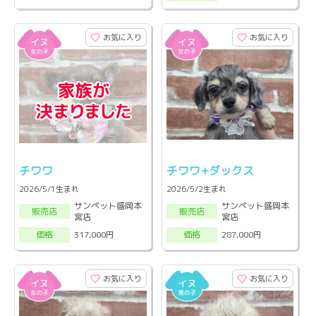
お気に入り
お気に入り
チワワ
チワワ+ダックス
2026/5/1生まれ
2026/5/2生まれ
サンペット盛岡本
サンペット盛岡本
販売店
販売店
宮店
宮店
317,000円
287,000円
価格
価格
お気に入り
お気に入り