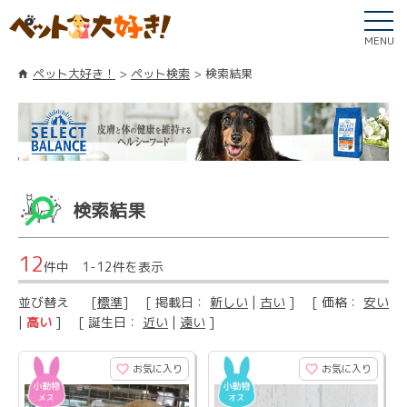
MENU
ペット大好き！
ペット検索
検索結果
検索結果
12
件中 1-12件を表示
並び替え
[
標準
] [ 掲載日：
新しい
|
古い
] [ 価格：
安い
|
高い
] [ 誕生日：
近い
|
遠い
]
お気に入り
お気に入り