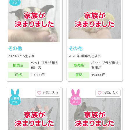
その他
その他
2020/7/15生まれ
2020年9月中旬生まれ
ペットプラザ灘大
ペットプラザ灘大
販売店
販売店
石川店
石川店
19,800円
15,800円
価格
価格
お気に入り
お気に入り