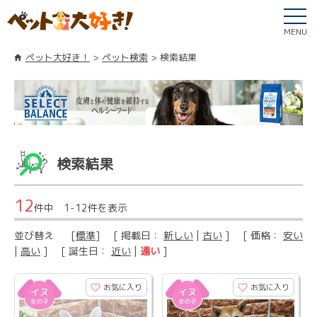
MENU
ペット大好き！
ペット検索
検索結果
検索結果
12
件中 1-12件を表示
並び替え
[
標準
] [ 掲載日：
新しい
|
古い
] [ 価格：
安い
|
高い
] [ 誕生日：
近い
|
遠い
]
お気に入り
お気に入り