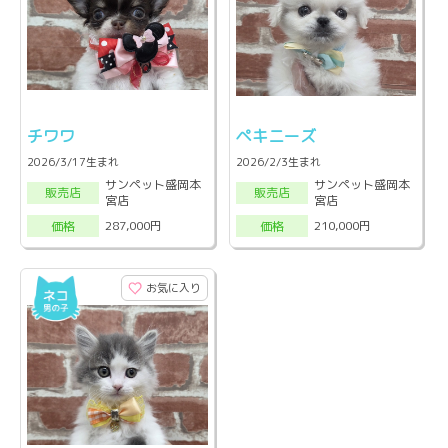
チワワ
ペキニーズ
2026/3/17生まれ
2026/2/3生まれ
サンペット盛岡本
サンペット盛岡本
販売店
販売店
宮店
宮店
287,000円
210,000円
価格
価格
お気に入り