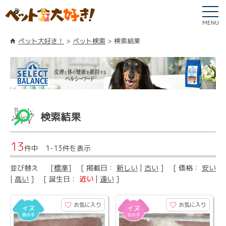
MENU
ペット大好き！
ペット検索
検索結果
検索結果
13
件中 1-13件を表示
並び替え
[
標準
] [ 掲載日：
新しい
|
古い
] [ 価格：
安い
|
高い
] [ 誕生日：
近い
|
遠い
]
お気に入り
お気に入り