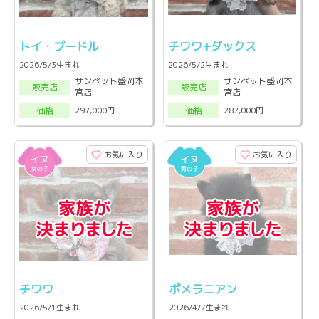
トイ・プードル
チワワ+ダックス
2026/5/3生まれ
2026/5/2生まれ
サンペット盛岡本
サンペット盛岡本
販売店
販売店
宮店
宮店
297,000円
287,000円
価格
価格
お気に入り
お気に入り
チワワ
ポメラニアン
2026/5/1生まれ
2026/4/7生まれ