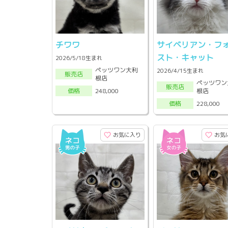
チワワ
サイベリアン・フ
スト・キャット
2026/5/18生まれ
ペッツワン大利
2026/4/15生まれ
販売店
根店
ペッツワン
販売店
根店
248,000
価格
228,000
価格
お気に入り
お気