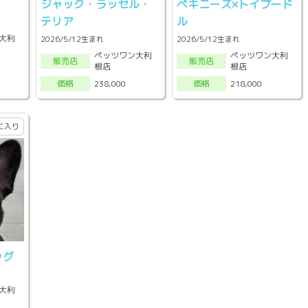
ジャック・ラッセル・
ペキニーズ×トイプード
テリア
ル
大利
2026/5/12生まれ
2026/5/12生まれ
ペッツワン大利
ペッツワン大利
販売店
販売店
根店
根店
238,000
218,000
価格
価格
に入り
ッグ
大利