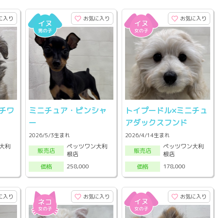
に入り
お気に入り
お気に入り
チワ
ミニチュア・ピンシャ
トイプードル×ミニチュ
ー
アダックスフンド
2026/5/3生まれ
2026/4/14生まれ
大利
ペッツワン大利
ペッツワン大利
販売店
販売店
根店
根店
258,000
178,000
価格
価格
に入り
お気に入り
お気に入り