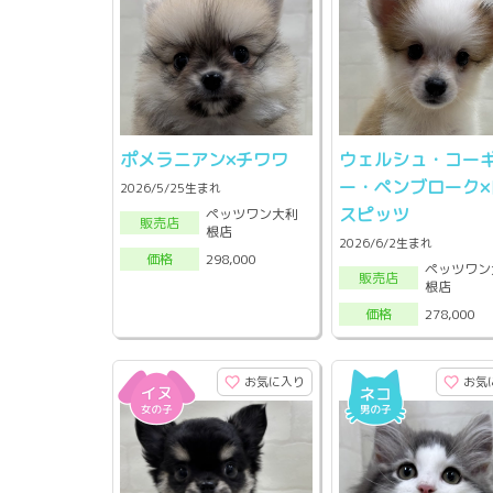
ポメラニアン×チワワ
ウェルシュ・コー
ー・ペンブローク×
2026/5/25生まれ
スピッツ
ペッツワン大利
販売店
根店
2026/6/2生まれ
298,000
価格
ペッツワン
販売店
根店
278,000
価格
お気に入り
お気