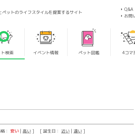
Q&A
とペットのライフスタイルを提案するサイト
お問
ット検索
イベント情報
ペット図鑑
4コマ
価格：
安い
|
高い
] [ 誕生日：
近い
|
遠い
]