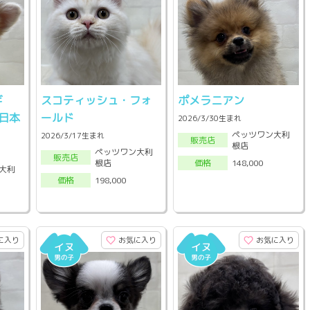
ギ
スコティッシュ・フォ
ポメラニアン
日本
ールド
2026/3/30生まれ
ペッツワン大利
2026/3/17生まれ
販売店
根店
ペッツワン大利
販売店
根店
148,000
価格
大利
198,000
価格
に入り
お気に入り
お気に入り