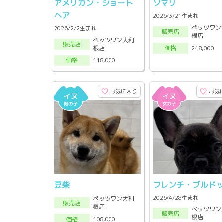
アメリカン・ショート
ソマリ
ヘア
2026/3/21生まれ
ペッツワン
2026/2/2生まれ
販売店
根店
ペッツワン大利
販売店
根店
248,000
価格
118,000
価格
お気に入り
お気
豆柴
フレンチ・ブルド
2026/4/28生まれ
ペッツワン大利
販売店
根店
ペッツワン
販売店
根店
108,000
価格