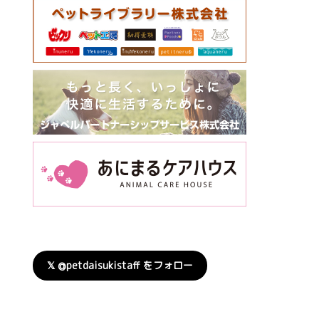
𝕏 @petdaisukistaff をフォロー