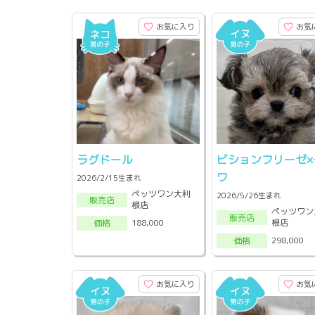
お気に入り
お気
ラグドール
ビションフリーゼ×
ワ
2026/2/15生まれ
ペッツワン大利
2026/5/26生まれ
販売店
根店
ペッツワン
販売店
根店
188,000
価格
298,000
価格
お気に入り
お気