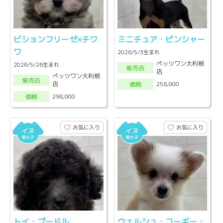
ビションフリーゼ×チワ
ミニチュア・ピンシャー
ワ
2026/5/3生まれ
ペッツワン大利根
2026/5/26生まれ
販売店
店
ペッツワン大利根
販売店
店
258,000
価格
298,000
価格
お気に入り
お気に入り
トイ・プードル
ウェルシュ・コーギー・