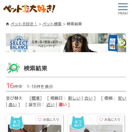
MENU
ペット大好き！
ペット検索
検索結果
検索結果
16
件中 1-16件を表示
並び替え
[
標準
] [ 掲載日：
新しい
|
古い
] [ 価格：
安い
|
高い
] [ 誕生日：
近い
|
遠い
]
お気に入り
お気に入り