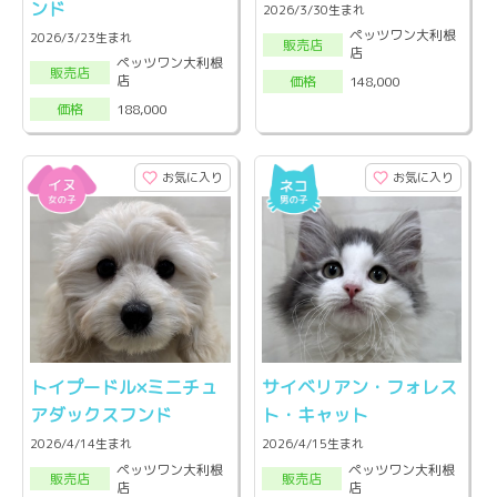
ンド
2026/3/30生まれ
ペッツワン大利根
2026/3/23生まれ
販売店
店
ペッツワン大利根
販売店
店
148,000
価格
188,000
価格
お気に入り
お気に入り
トイプードル×ミニチュ
サイベリアン・フォレス
アダックスフンド
ト・キャット
2026/4/14生まれ
2026/4/15生まれ
ペッツワン大利根
ペッツワン大利根
販売店
販売店
店
店