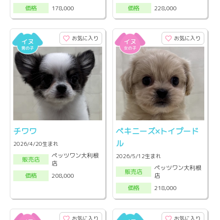
178,000
228,000
価格
価格
お気に入り
お気に入り
チワワ
ペキニーズ×トイプード
ル
2026/4/20生まれ
ペッツワン大利根
2026/5/12生まれ
販売店
店
ペッツワン大利根
販売店
店
208,000
価格
218,000
価格
お気に入り
お気に入り