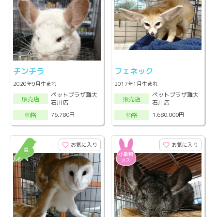
チンチラ
フェネック
2020年9月生まれ
2017年1月生まれ
ペットプラザ灘大
ペットプラザ灘大
販売店
販売店
石川店
石川店
76,780円
1,680,000円
価格
価格
お気に入り
お気に入り