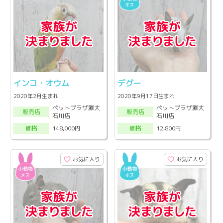
インコ・オウム
デグー
2020年2月生まれ
2020年9月17日生まれ
ペットプラザ灘大
ペットプラザ灘大
販売店
販売店
石川店
石川店
148,000円
12,800円
価格
価格
お気に入り
お気に入り