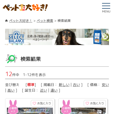
MENU
ペット大好き！
ペット検索
検索結果
検索結果
12
件中 1-12件を表示
並び替え
[
標準
] [ 掲載日：
新しい
|
古い
] [ 価格：
安い
|
高い
] [ 誕生日：
近い
|
遠い
]
お気に入り
お気に入り