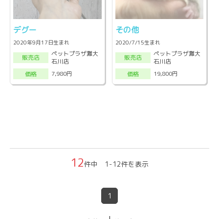
デグー
その他
2020年9月17日生まれ
2020/7/15生まれ
ペットプラザ灘大
ペットプラザ灘大
販売店
販売店
石川店
石川店
7,980円
19,800円
価格
価格
12
件中 1-12件を表示
1