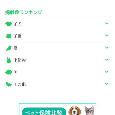
掲載数ランキング
子犬
子猫
鳥
小動物
魚
その他