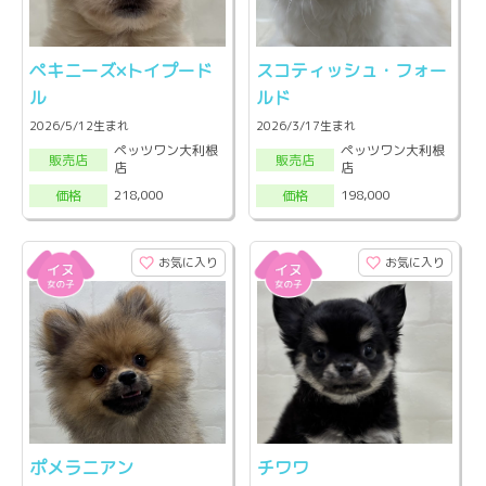
ペキニーズ×トイプード
スコティッシュ・フォー
ル
ルド
2026/5/12生まれ
2026/3/17生まれ
ペッツワン大利根
ペッツワン大利根
販売店
販売店
店
店
218,000
198,000
価格
価格
お気に入り
お気に入り
ポメラニアン
チワワ