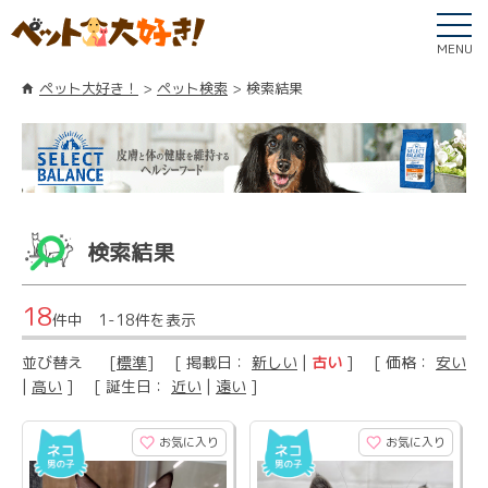
MENU
ペット大好き！
ペット検索
検索結果
検索結果
18
件中 1-18件を表示
並び替え
[
標準
] [ 掲載日：
新しい
|
古い
] [ 価格：
安い
|
高い
] [ 誕生日：
近い
|
遠い
]
お気に入り
お気に入り