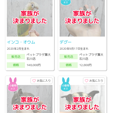
インコ・オウム
デグー
2020年2月生まれ
2020年9月17日生まれ
ペットプラザ灘大
ペットプラザ灘大
販売店
販売店
石川店
石川店
148,000円
12,800円
価格
価格
お気に入り
お気に入り