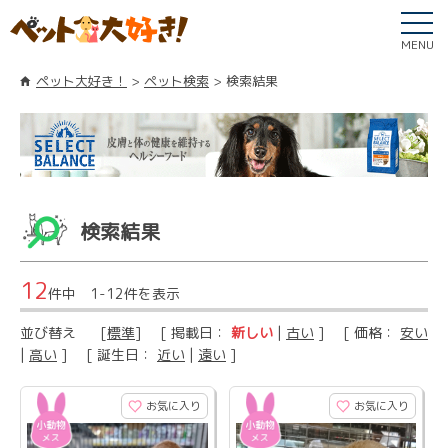
MENU
ペット大好き！
ペット検索
検索結果
検索結果
12
件中 1-12件を表示
並び替え
[
標準
] [ 掲載日：
新しい
|
古い
] [ 価格：
安い
|
高い
] [ 誕生日：
近い
|
遠い
]
お気に入り
お気に入り