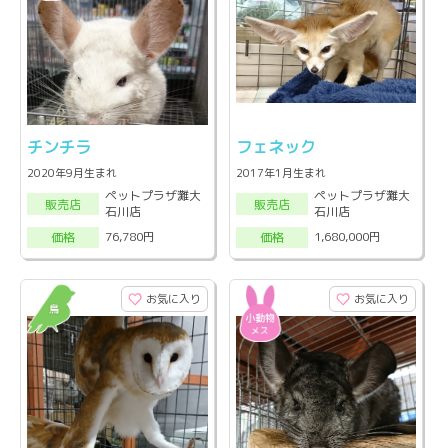
チンチラ
フェネック
2020年9月生まれ
2017年1月生まれ
ペットプラザ灘大
ペットプラザ灘大
販売店
販売店
石川店
石川店
76,780円
1,680,000円
価格
価格
お気に入り
お気に入り