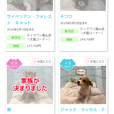
サイベリアン・フォレス
チワワ
ト・キャット
2026年5月5日生まれ
ディスワン高山店
2026年5月7日生まれ
販売店
（犬猫コーナー）
ディスワン高山店
販売店
（犬猫コーナー）
249,700円
価格
271,700円
価格
お気に入り
お気に入り
柴
ジャック・ラッセル・テ