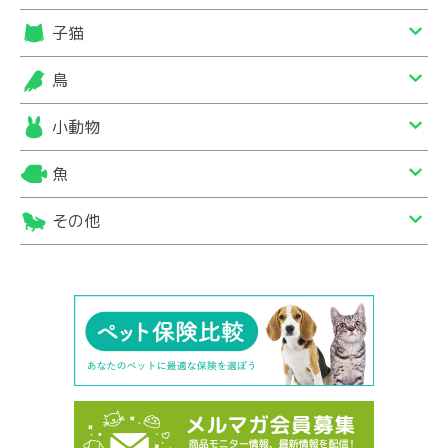
子猫
鳥
小動物
魚
その他