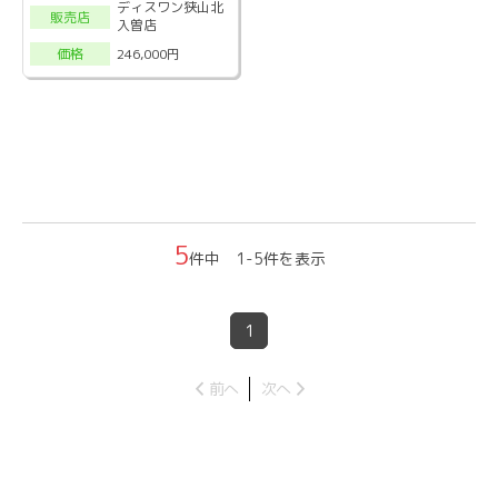
ディスワン狭山北
販売店
入曽店
246,000円
価格
5
件中 1-5件を表示
1
前へ
次へ