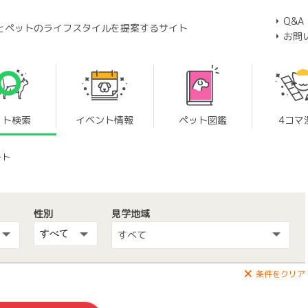
Q&A
とペットのライフスタイルを提案するサイト
お問
ット検索
イベント情報
ペット図鑑
4コマ
ート
性別
見学地域
すべて
条件をクリア