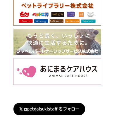
𝕏 @petdaisukistaff をフォロー