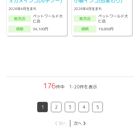
オカメインコ(ルチノー)
小桜インコ(色変わり)
2026年4月生まれ
2026年4月生まれ
ペットワールド大
ペットワールド大
販売店
販売店
仁店
仁店
34,100円
19,800円
価格
価格
176
件中 1-20件を表示
1
2
3
4
5
前へ
次へ