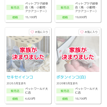
ペットプラザ岐阜
ペットプラザ岐阜
店（鳥・小動物・
店（鳥・小動物・
販売店
販売店
アクアコーナー）
アクアコーナー）
15,180円
19,800円
価格
価格
お気に入り
お気に入り
セキセイインコ
ボタンインコ(白)
2026.5月生まれ
2026年5月生まれ
ペットワールド大
ペットワールド大
販売店
販売店
仁店
仁店
4,620円
18,700円
価格
価格