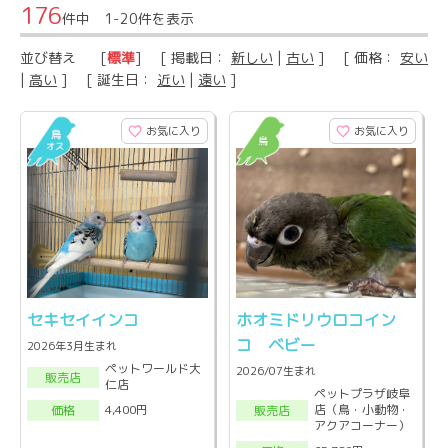
176
件中 1-20件を表示
並び替え
[
標準
] [ 掲載日：
新しい
|
古い
] [ 価格：
安い
|
高い
] [ 誕生日：
近い
|
遠い
]
お気に入り
お気に入り
セキセイインコ
ホオミドリウロコイン
コ ベビー
2026年3月生まれ
ペットワールド大
2026/07生まれ
販売店
仁店
ペットプラザ岐阜
店（鳥・小動物・
4,400円
販売店
価格
アクアコーナー）