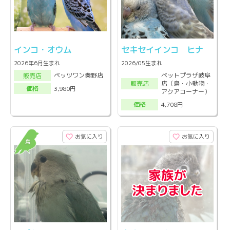
インコ・オウム
セキセイインコ ヒナ
2026年6月生まれ
2026/05生まれ
ペットプラザ岐阜
ペッツワン秦野店
販売店
店（鳥・小動物・
販売店
3,980円
価格
アクアコーナー）
4,708円
価格
お気に入り
お気に入り