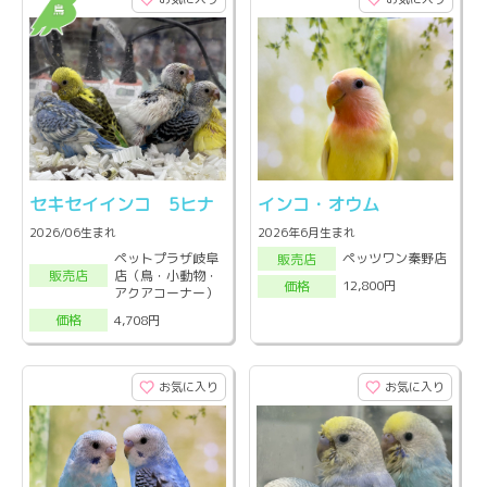
セキセイインコ 5ヒナ
インコ・オウム
2026/06生まれ
2026年6月生まれ
ペットプラザ岐阜
ペッツワン秦野店
販売店
店（鳥・小動物・
販売店
12,800円
価格
アクアコーナー）
4,708円
価格
お気に入り
お気に入り