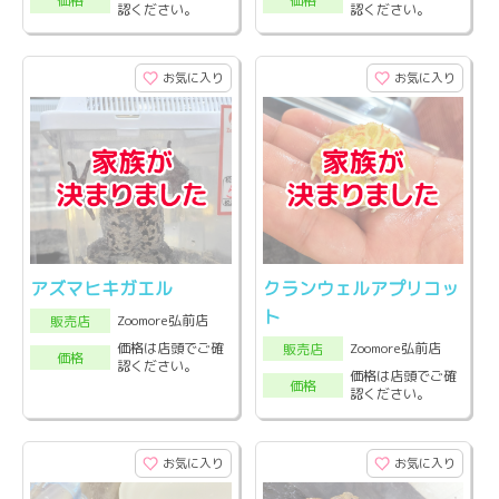
価格
価格
認ください。
認ください。
お気に入り
お気に入り
アズマヒキガエル
クランウェルアプリコッ
ト
Zoomore弘前店
販売店
Zoomore弘前店
価格は店頭でご確
販売店
価格
認ください。
価格は店頭でご確
価格
認ください。
お気に入り
お気に入り