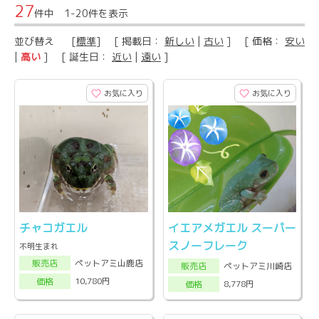
27
件中 1-20件を表示
並び替え
[
標準
] [ 掲載日：
新しい
|
古い
] [ 価格：
安い
|
高い
] [ 誕生日：
近い
|
遠い
]
お気に入り
お気に入り
チャコガエル
イエアメガエル スーパー
スノーフレーク
不明生まれ
ペットアミ山鹿店
販売店
ペットアミ川崎店
販売店
10,780円
価格
8,778円
価格