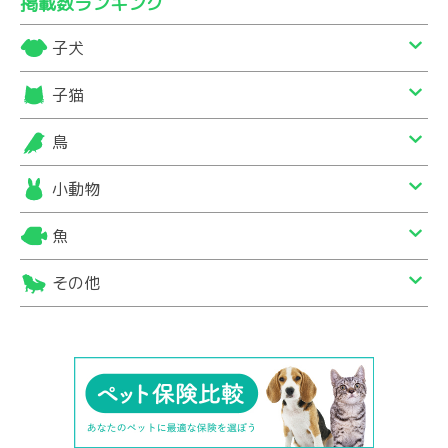
掲載数ランキング
子犬
子猫
鳥
小動物
魚
その他