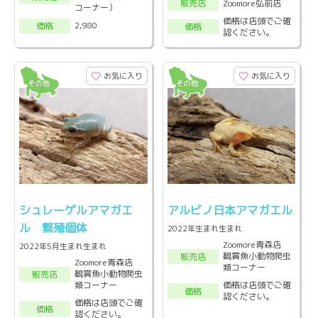
Zoomore弘前店
販売店
コーナー）
価格は店頭でご確
2,980
価格
価格
認ください。
お気に入り
お気に入り
シュレーゲルアマガエ
アルビノ日本アマガエル
ル 繁殖個体
2022年生まれ生まれ
Zoomore青森店
2022年5月生まれ生まれ
観賞魚小動物爬虫
販売店
Zoomore青森店
類コーナー
観賞魚小動物爬虫
販売店
価格は店頭でご確
類コーナー
価格
認ください。
価格は店頭でご確
価格
認ください。