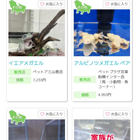
お気に入り
お気に入り
イエアメガエル
アルビノツメガエル ペア
ペットプラザ京葉
ペットアミ山鹿店
販売店
船橋インター店
販売店
7,238円
価格
（鳥・小動物・魚
コーナー）
4,950円
価格
お気に入り
お気に入り