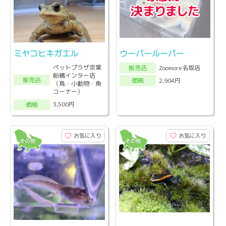
ミヤコヒキガエル
ウーパールーパー
ペットプラザ京葉
Zoomore名取店
販売店
船橋インター店
販売店
2,904円
価格
（鳥・小動物・魚
コーナー）
3,500円
価格
お気に入り
お気に入り