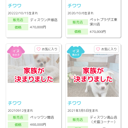
チワワ
チワワ
20222/10/15生まれ
2020/10/6生まれ
ペットプラザ江東
ディスワン戸塚店
販売店
販売店
深川店
470,800円
価格
470,800円
価格
お気に入り
お気に入り
チワワ
チワワ
20210912生まれ
2021年3月5日生まれ
ディスワン高山店
ペッツワン関店
販売店
販売店
（犬猫コーナー）
468,000円
価格