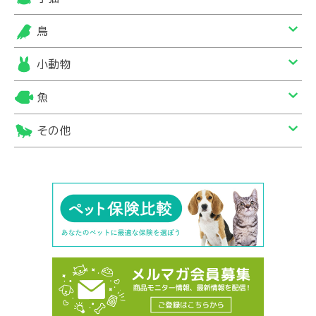
鳥
小動物
魚
その他