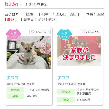
623
件中 1-20件を表示
並び替え
[
標準
] [ 掲載日：
新しい
|
古い
] [ 価格：
安い
|
高い
] [ 誕生日：
近い
|
遠い
]
お気に入り
お気に入り
チワワ
チワワ
2022年2月19日生まれ
2021年11月3日生まれ
ペットアイランド
ディスワン戸塚店
販売店
販売店
港北高田店
646,800円
価格
613,800円
価格