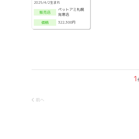
2025/4/2生まれ
ペットアミ札幌
販売店
発寒店
322,300円
価格
1
前へ