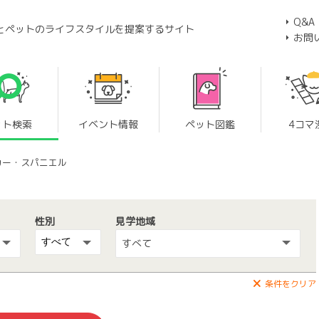
Q&A
とペットのライフスタイルを提案するサイト
お問
ット検索
イベント情報
ペット図鑑
4コマ
カー・スパニエル
性別
見学地域
すべて
条件をクリア