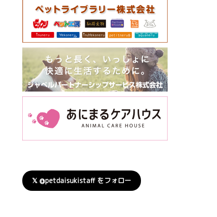
𝕏 @petdaisukistaff をフォロー