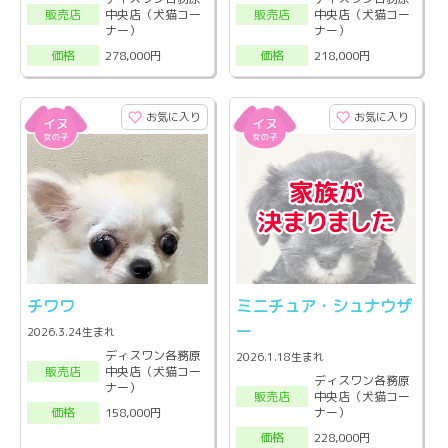
中央店（犬猫コー
中央店（犬猫コー
販売店
販売店
ナー）
ナー）
278,000円
218,000円
価格
価格
お気に入り
お気に入り
チワワ
ミニチュア・シュナウザ
ー
2026.3.24生まれ
ディスワン各務原
2026.1.18生まれ
中央店（犬猫コー
販売店
ディスワン各務原
ナー）
中央店（犬猫コー
販売店
ナー）
158,000円
価格
228,000円
価格