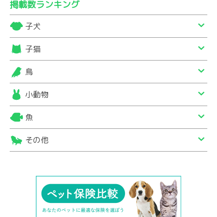
掲載数ランキング
子犬
子猫
鳥
小動物
魚
その他