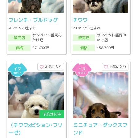
フレンチ・ブルドッグ
チワワ
2026.2/28生まれ
2026.3/12生まれ
サンペット盛岡み
サンペット盛岡み
販売店
販売店
たけ店
たけ店
271,700円
458,700円
価格
価格
お気に入り
お気に入り
（チワワ×ビション•フリ
ミニチュア・ダックスフ
ーゼ）
ンド