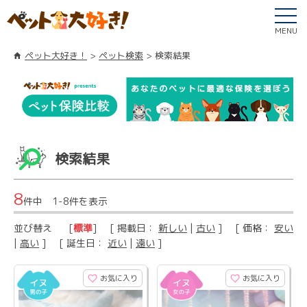
MENU
ペット大好き！
ペット検索
検索結果
検索結果
8
件中 1-8件を表示
並び替え
[
標準
] [ 掲載日：
新しい
|
古い
] [ 価格：
安い
|
高い
] [ 誕生日：
近い
|
遠い
]
お気に入り
お気に入り