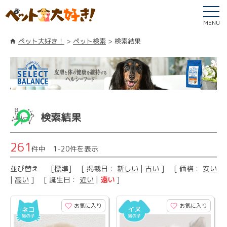
MENU
ペット大好き！
ペット検索
検索結果
検索結果
261
件中 1-20件を表示
並び替え
[
標準
] [ 掲載日：
新しい
|
古い
] [ 価格：
安い
|
高い
] [ 誕生日：
近い
|
遠い
]
お気に入り
お気に入り