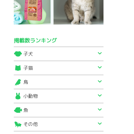
掲載数ランキング
子犬
子猫
鳥
小動物
魚
その他