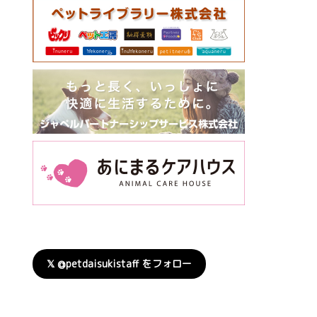
𝕏 @petdaisukistaff をフォロー