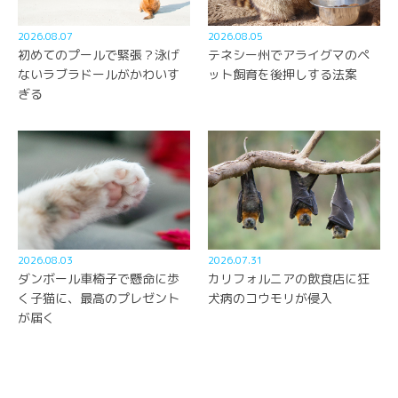
2026.08.07
2026.08.05
初めてのプールで緊張？泳げ
テネシー州でアライグマのペ
ないラブラドールがかわいす
ット飼育を後押しする法案
ぎる
2026.08.03
2026.07.31
ダンボール車椅子で懸命に歩
カリフォルニアの飲食店に狂
く子猫に、最高のプレゼント
犬病のコウモリが侵入
が届く