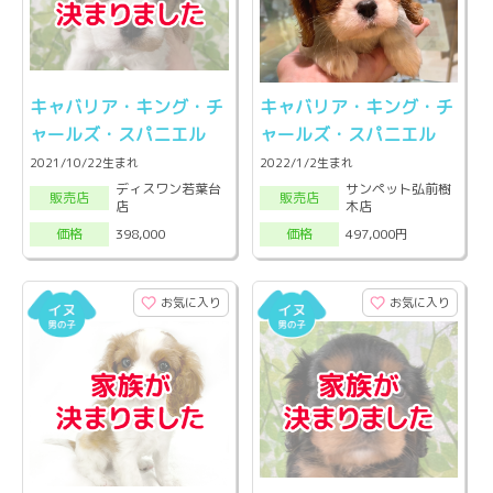
キャバリア・キング・チ
キャバリア・キング・チ
ャールズ・スパニエル
ャールズ・スパニエル
2021/10/22生まれ
2022/1/2生まれ
ディスワン若葉台
サンペット弘前樹
販売店
販売店
店
木店
398,000
497,000円
価格
価格
お気に入り
お気に入り