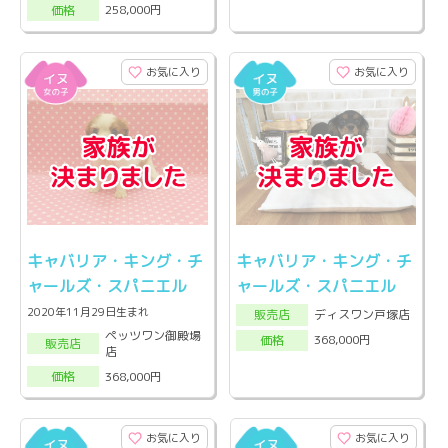
258,000円
価格
お気に入り
お気に入り
キャバリア・キング・チ
キャバリア・キング・チ
ャールズ・スパニエル
ャールズ・スパニエル
2020年11月29日生まれ
ディスワン戸塚店
販売店
ペッツワン御殿場
368,000円
価格
販売店
店
368,000円
価格
お気に入り
お気に入り