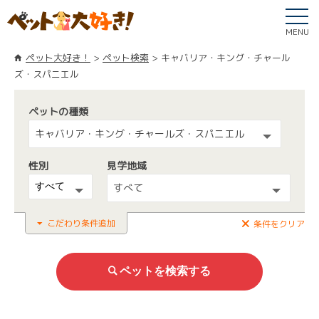
MENU
ペット大好き！
ペット検索
キャバリア・キング・チャール
ズ・スパニエル
ペットの種類
キャバリア・キング・チャールズ・スパニエル
性別
見学地域
すべて
こだわり条件追加
条件をクリア