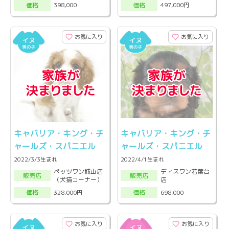
398,000
497,000円
価格
価格
お気に入り
お気に入り
キャバリア・キング・チ
キャバリア・キング・チ
ャールズ・スパニエル
ャールズ・スパニエル
2022/3/3生まれ
2022/4/1生まれ
ペッツワン城山店
ディスワン若葉台
販売店
販売店
（犬猫コーナー）
店
328,000円
698,000
価格
価格
お気に入り
お気に入り