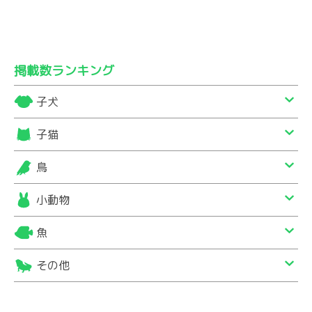
掲載数ランキング
子犬
子猫
鳥
小動物
魚
その他