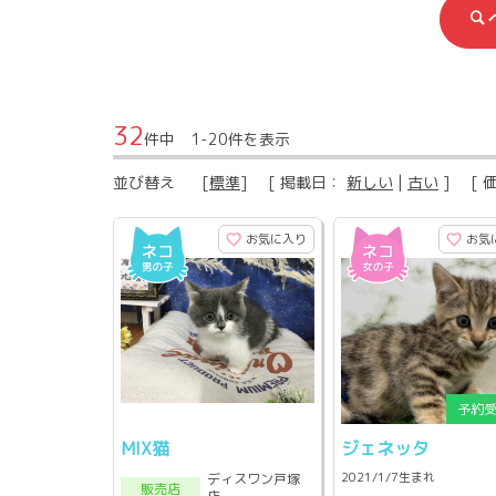
32
件中 1-20件を表示
並び替え
[
標準
] [ 掲載日：
新しい
|
古い
] [ 
お気に入り
お気
MIX猫
ジェネッタ
2021/1/7生まれ
ディスワン戸塚
販売店