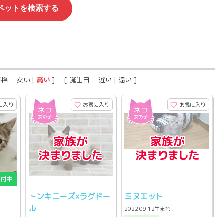
価格：
安い
|
高い
] [ 誕生日：
近い
|
遠い
]
に入り
お気に入り
お気に入り
トンキニーズ×ラグドー
ミヌエット
ル
2022.09.12生まれ