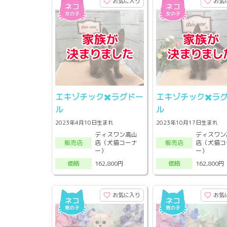
お気に入り
お気
エキゾチック✖️ラグドー
エキゾチック✖️ラ
ル
ル
2023年4月10日生まれ
2023年10月17日生まれ
ディスワン高山
ディスワン
店（犬猫コーナ
店（犬猫コ
販売店
販売店
ー）
ー）
162,800円
162,800円
価格
価格
お気に入り
お気