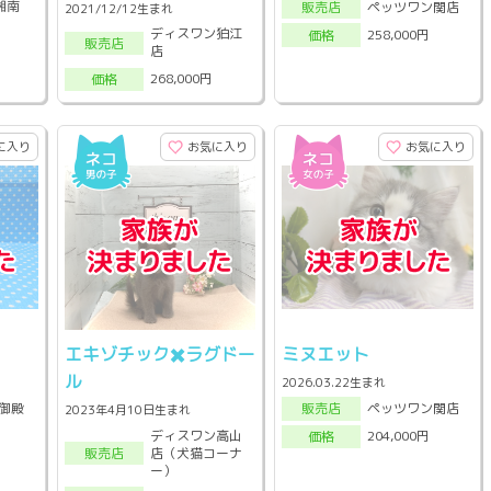
X湘南
ペッツワン関店
販売店
2021/12/12生まれ
ディスワン狛江
258,000円
価格
販売店
店
268,000円
価格
に入り
お気に入り
お気に入り
エキゾチック✖️ラグドー
ミヌエット
ル
2026.03.22生まれ
御殿
ペッツワン関店
販売店
2023年4月10日生まれ
ディスワン高山
204,000円
価格
店（犬猫コーナ
販売店
ー）