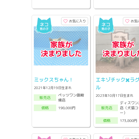
お気に入り
お気
ミックスちゃん！
エキゾチック✖️ラ
ル
2021年12月19日生まれ
ペッツワン御殿
2023年10月17日生まれ
販売店
場店
ディスワン
店（犬猫コ
198,000円
販売店
価格
ー）
173,800円
価格