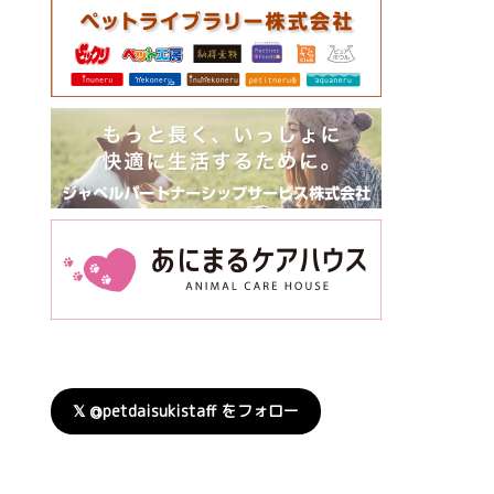
𝕏 @petdaisukistaff をフォロー