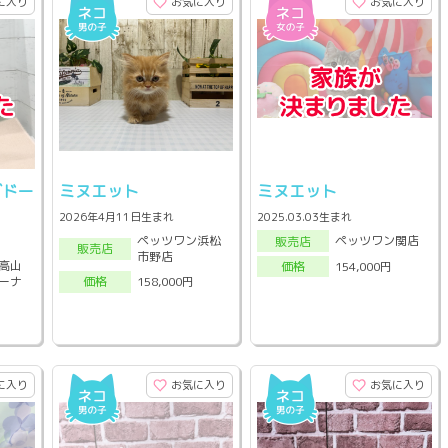
に入り
お気に入り
お気に入り
グドー
ミヌエット
ミヌエット
2026年4月11日生まれ
2025.03.03生まれ
ペッツワン浜松
ペッツワン関店
販売店
販売店
市野店
高山
154,000円
価格
ーナ
158,000円
価格
に入り
お気に入り
お気に入り