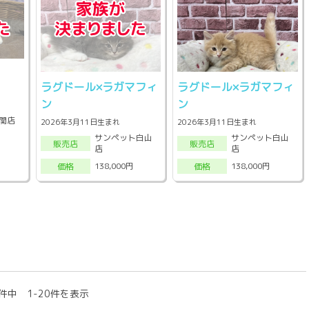
ラグドール×ラガマフィ
ラグドール×ラガマフィ
ン
ン
関店
2026年3月11日生まれ
2026年3月11日生まれ
サンペット白山
サンペット白山
販売店
販売店
店
店
138,000円
138,000円
価格
価格
件中 1-20件を表示