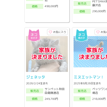
店
PET'SMA
販売店
藤沢店
498,000円
価格
290,000円
価格
お気に入り
お気
ジェネッタ
ミヌエットマン！
2026/2/24生まれ
2025年6月26日生まれ
サンペット秋田
ペッツワン
販売店
販売店
自衛隊通店
場店
249,700円
218,000円
価格
価格