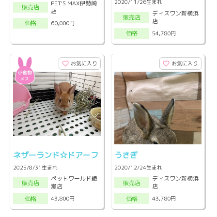
2020/11/26生まれ
PET'S MAX伊勢崎
販売店
店
ディスワン新横浜
販売店
店
60,000円
価格
54,780円
価格
お気に入り
お気に入り
ネザーランド☆ドアーフ
うさぎ
2025/8/31生まれ
2020/12/24生まれ
ペットワールド綾
ディスワン新横浜
販売店
販売店
瀬店
店
43,800円
43,780円
価格
価格