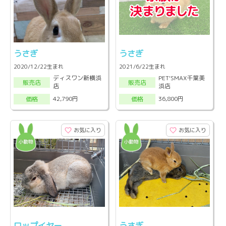
うさぎ
うさぎ
2020/12/22生まれ
2021/6/22生まれ
ディスワン新横浜
PET'SMAX千葉美
販売店
販売店
店
浜店
42,790円
36,800円
価格
価格
お気に入り
お気に入り
ロップイヤー
うさぎ