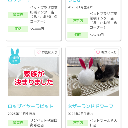
2025年1月生まれ
ペットプラザ京葉
船橋インター店
ペットプラザ京葉
販売店
（鳥・小動物・魚
船橋インター店
販売店
コーナー）
（鳥・小動物・魚
コーナー）
35,000円
価格
32,780円
価格
お気に入り
お気に入り
ロップイヤーラビット
ネザーランドドワーフ
2023年11月生まれ
2026年2月生まれ
サンペット秋田自
ペットワールド大
販売店
販売店
衛隊通店
仁店