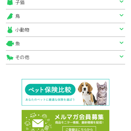
子猫
鳥
小動物
魚
その他