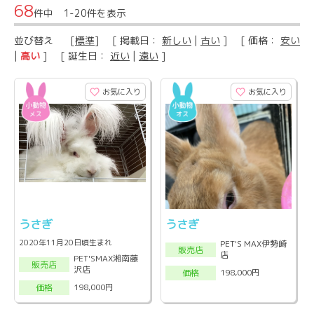
68
件中 1-20件を表示
並び替え
[
標準
] [ 掲載日：
新しい
|
古い
] [ 価格：
安い
|
高い
] [ 誕生日：
近い
|
遠い
]
お気に入り
お気に入り
うさぎ
うさぎ
2020年11月20日頃生まれ
PET'S MAX伊勢崎
販売店
店
PET'SMAX湘南藤
販売店
沢店
198,000円
価格
198,000円
価格