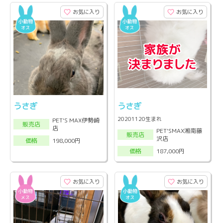
お気に入り
お気に入り
うさぎ
うさぎ
20201120生まれ
PET'S MAX伊勢崎
販売店
店
PET'SMAX湘南藤
販売店
沢店
198,000円
価格
187,000円
価格
お気に入り
お気に入り