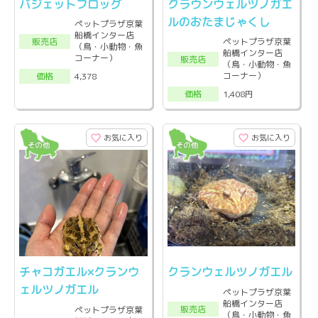
バジェットフロッグ
クラウンウェルツノガエ
ルのおたまじゃくし
ペットプラザ京葉
船橋インター店
販売店
ペットプラザ京葉
（鳥・小動物・魚
船橋インター店
コーナー）
販売店
（鳥・小動物・魚
コーナー）
4,378
価格
1,408円
価格
お気に入り
お気に入り
チャコガエル×クランウ
クランウェルツノガエル
ェルツノガエル
ペットプラザ京葉
船橋インター店
販売店
ペットプラザ京葉
（鳥・小動物・魚