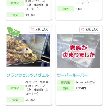
船橋インター店
コーナー）
販売店
（鳥・小動物・魚
コーナー）
8,800
価格
19,800
価格
お気に入り
お気に入り
クランウェルツノガエル
ウーパールーパー
ペットプラザ京葉
Zoomore名取店
販売店
船橋インター店
販売店
2,904円
価格
（鳥・小動物・魚
コーナー）
33,000
価格