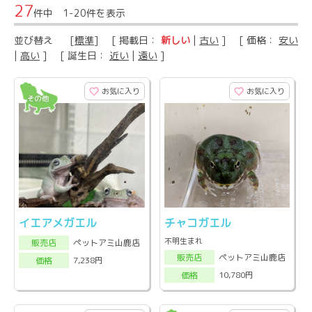
27
件中 1-20件を表示
並び替え
[
標準
] [ 掲載日：
新しい
|
古い
] [ 価格：
安い
|
高い
] [ 誕生日：
近い
|
遠い
]
お気に入り
お気に入り
イエアメガエル
チャコガエル
不明生まれ
ペットアミ山鹿店
販売店
ペットアミ山鹿店
販売店
7,238円
価格
10,780円
価格