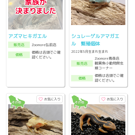
アズマヒキガエル
シュレーゲルアマガエ
ル 繁殖個体
Zoomore弘前店
販売店
2022年5月生まれ生まれ
価格は店頭でご確
価格
認ください。
Zoomore青森店
観賞魚小動物爬虫
販売店
類コーナー
価格は店頭でご確
価格
認ください。
お気に入り
お気に入り