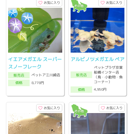
お気に入り
お気に入り
イエアメガエル スーパー
アルビノツメガエル ペア
スノーフレーク
ペットプラザ京葉
船橋インター店
販売店
ペットアミ川崎店
販売店
（鳥・小動物・魚
コーナー）
8,778円
価格
4,950円
価格
お気に入り
お気に入り