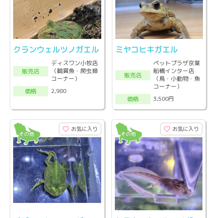
クランウェルツノガエル
ミヤコヒキガエル
ディスワン小牧店
ペットプラザ京葉
（観賞魚・爬虫類
船橋インター店
販売店
販売店
コーナー）
（鳥・小動物・魚
コーナー）
2,980
価格
3,500円
価格
お気に入り
お気に入り