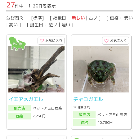
27
件中 1-20件を表示
並び替え
[
標準
] [ 掲載日：
新しい
|
古い
] [ 価格：
安い
|
高い
] [ 誕生日：
近い
|
遠い
]
お気に入り
お気に入り
イエアメガエル
チャコガエル
不明生まれ
ペットアミ山鹿店
販売店
ペットアミ山鹿店
販売店
7,238円
価格
10,780円
価格