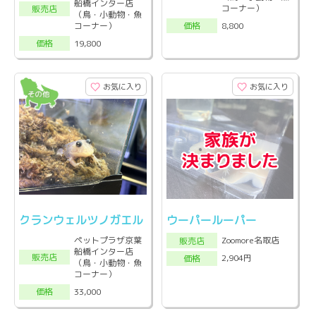
船橋インター店
コーナー）
販売店
（鳥・小動物・魚
コーナー）
8,800
価格
19,800
価格
お気に入り
お気に入り
クランウェルツノガエル
ウーパールーパー
ペットプラザ京葉
Zoomore名取店
販売店
船橋インター店
販売店
2,904円
価格
（鳥・小動物・魚
コーナー）
33,000
価格