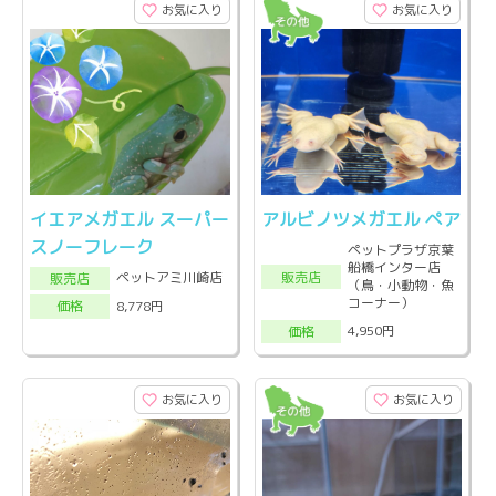
お気に入り
お気に入り
イエアメガエル スーパー
アルビノツメガエル ペア
スノーフレーク
ペットプラザ京葉
船橋インター店
販売店
ペットアミ川崎店
販売店
（鳥・小動物・魚
コーナー）
8,778円
価格
4,950円
価格
お気に入り
お気に入り