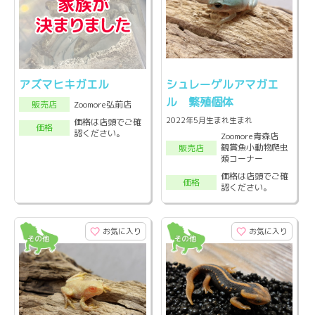
アズマヒキガエル
シュレーゲルアマガエ
ル 繁殖個体
Zoomore弘前店
販売店
2022年5月生まれ生まれ
価格は店頭でご確
価格
認ください。
Zoomore青森店
観賞魚小動物爬虫
販売店
類コーナー
価格は店頭でご確
価格
認ください。
お気に入り
お気に入り