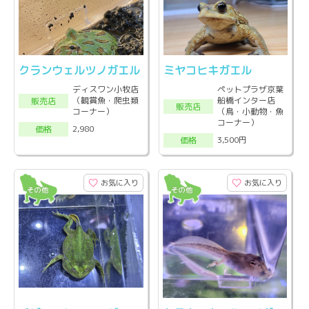
クランウェルツノガエル
ミヤコヒキガエル
ディスワン小牧店
ペットプラザ京葉
（観賞魚・爬虫類
船橋インター店
販売店
販売店
コーナー）
（鳥・小動物・魚
コーナー）
2,980
価格
3,500円
価格
お気に入り
お気に入り