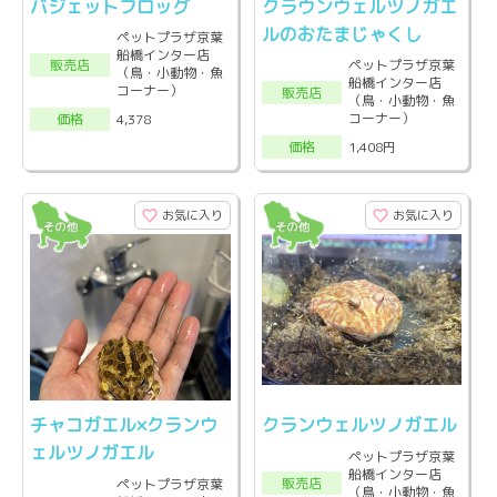
バジェットフロッグ
クラウンウェルツノガエ
ルのおたまじゃくし
ペットプラザ京葉
船橋インター店
販売店
ペットプラザ京葉
（鳥・小動物・魚
船橋インター店
コーナー）
販売店
（鳥・小動物・魚
コーナー）
4,378
価格
1,408円
価格
お気に入り
お気に入り
チャコガエル×クランウ
クランウェルツノガエル
ェルツノガエル
ペットプラザ京葉
船橋インター店
販売店
ペットプラザ京葉
（鳥・小動物・魚