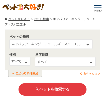
MENU
ペット大好き！
ペット検索
キャバリア・キング・チャール
ズ・スパニエル
ペットの種類
キャバリア・キング・チャールズ・スパニエル
性別
見学地域
すべて
こだわり条件追加
条件をクリア