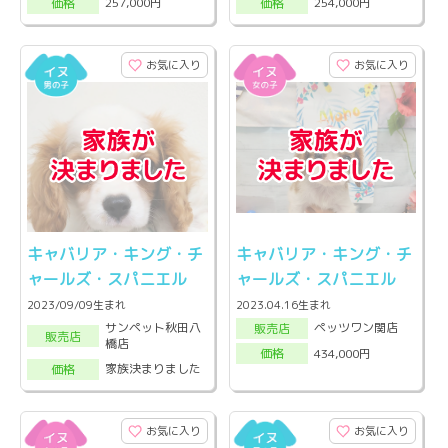
257,000円
254,000円
価格
価格
お気に入り
お気に入り
キャバリア・キング・チ
キャバリア・キング・チ
ャールズ・スパニエル
ャールズ・スパニエル
2023/09/09生まれ
2023.04.16生まれ
サンペット秋田八
ペッツワン関店
販売店
販売店
橋店
434,000円
価格
家族決まりました
価格
お気に入り
お気に入り