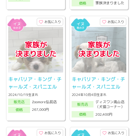
家族決まりました
価格
お気に入り
お気に入り
キャバリア・キング・チ
キャバリア・キング・チ
ャールズ・スパニエル
ャールズ・スパニエル
2024/10/19生まれ
2024年10月4日生まれ
ディスワン高山店
Zoomore弘前店
販売店
販売店
（犬猫コーナー）
267,000円
価格
202,400円
価格
お気に入り
お気に入り