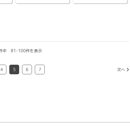
件中 81-100件を表示
4
5
6
7
次へ