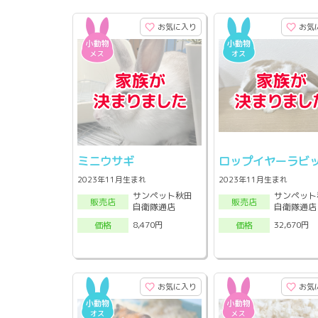
お気に入り
お気
ミニウサギ
ロップイヤーラビ
2023年11月生まれ
2023年11月生まれ
サンペット秋田
サンペット
販売店
販売店
自衛隊通店
自衛隊通店
8,470円
32,670円
価格
価格
お気に入り
お気