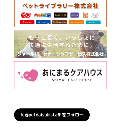
𝕏 @petdaisukistaff をフォロー