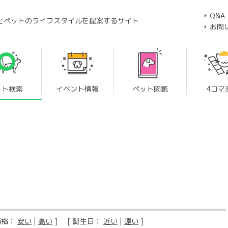
Q&A
とペットのライフスタイルを提案するサイト
お問
ット検索
イベント情報
ペット図鑑
4コマ
価格：
安い
|
高い
] [ 誕生日：
近い
|
遠い
]