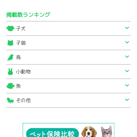
掲載数ランキング
子犬
子猫
鳥
小動物
魚
その他