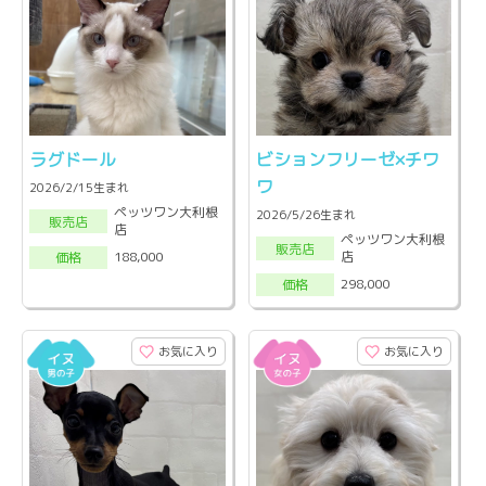
ラグドール
ビションフリーゼ×チワ
ワ
2026/2/15生まれ
ペッツワン大利根
2026/5/26生まれ
販売店
店
ペッツワン大利根
販売店
店
188,000
価格
298,000
価格
お気に入り
お気に入り