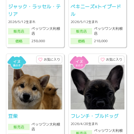
ジャック・ラッセル・テ
ペキニーズ×トイプード
リア
ル
2026/5/12生まれ
2026/5/12生まれ
ペッツワン大利根
ペッツワン大利根
販売店
販売店
店
店
238,000
218,000
価格
価格
お気に入り
お気に入り
豆柴
フレンチ・ブルドッグ
2026/4/28生まれ
ペッツワン大利根
販売店
店
ペッツワン大利根
販売店