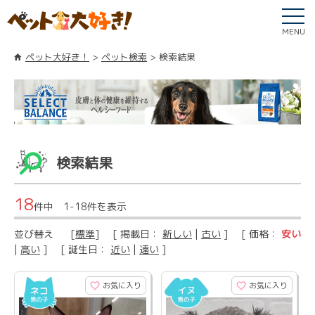
MENU
ペット大好き！
ペット検索
検索結果
検索結果
18
件中 1-18件を表示
並び替え
[
標準
] [ 掲載日：
新しい
|
古い
] [ 価格：
安い
|
高い
] [ 誕生日：
近い
|
遠い
]
お気に入り
お気に入り