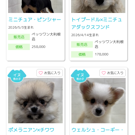
ミニチュア・ピンシャー
トイプードル×ミニチュ
アダックスフンド
2026/5/3生まれ
ペッツワン大利根
2026/4/14生まれ
販売店
店
ペッツワン大利根
販売店
店
258,000
価格
178,000
価格
お気に入り
お気に入り
ポメラニアン×チワワ
ウェルシュ・コーギー・