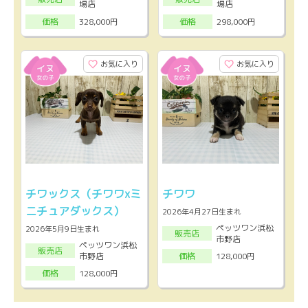
場店
場店
328,000円
298,000円
価格
価格
お気に入り
お気に入り
チワックス（チワワxミ
チワワ
ニチュアダックス）
2026年4月27日生まれ
ペッツワン浜松
2026年5月9日生まれ
販売店
市野店
ペッツワン浜松
販売店
市野店
128,000円
価格
128,000円
価格