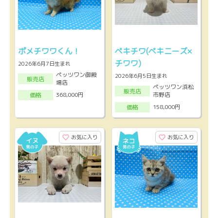
ポメチワワくん！
ペキチワ(ペキニーズ×
チワワ)
2026年6月7日生まれ
ペッツワン御殿
2026年6月5日生まれ
販売店
場店
ペッツワン浜松
販売店
市野店
368,000円
価格
158,000円
価格
お気に入り
お気に入り