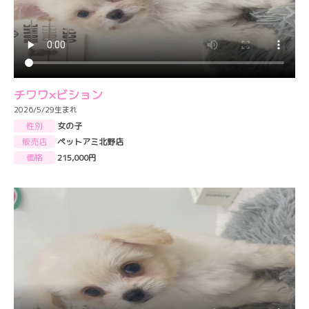
チワワ×ビション
2026/5/29生まれ
性別
女の子
販売店
ペットアミ北野店
価格
215,000円