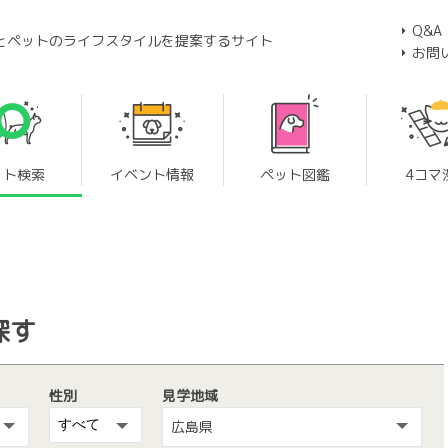
Q&A
とペットのライフスタイルを提案するサイト
お問
ット検索
イベント情報
ペット図鑑
4コマ
探す
性別
見学地域
広島県