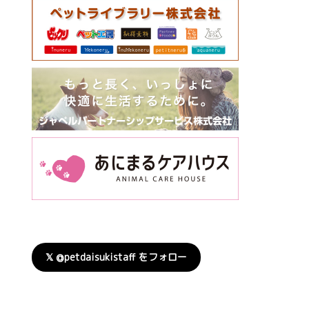
𝕏 @petdaisukistaff をフォロー