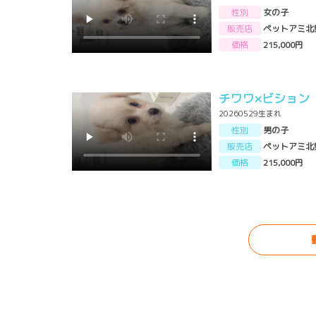
性別
女の子
販売店
ペットアミ北
価格
215,000円
チワワ×ビション
20260529生まれ
性別
男の子
販売店
ペットアミ北
価格
215,000円