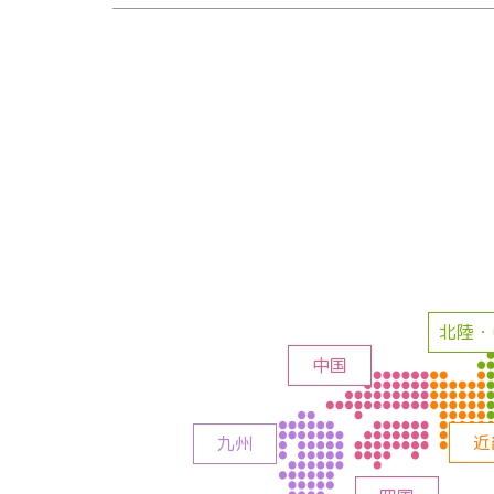
北陸・
中国
近
九州