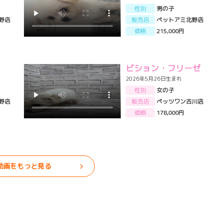
性別
男の子
野店
販売店
ペットアミ北野店
価格
215,000円
ビション・フリーゼ
2026年5月26日生まれ
性別
女の子
野店
販売店
ペッツワン古川店
価格
178,000円
動画をもっと見る