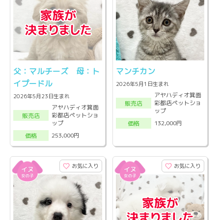
父：マルチーズ 母：ト
マンチカン
イプードル
2026年5月1日生まれ
アヤハディオ箕面
2026年5月23日生まれ
彩都店ペットショ
販売店
アヤハディオ箕面
ップ
彩都店ペットショ
販売店
ップ
132,000円
価格
253,000円
価格
お気に入り
お気に入り