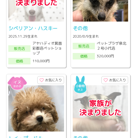
シベリアン・ハスキー
その他
2025.11.29生まれ
2020/8/9生まれ
アヤハディオ箕面
ペットプラザ泉北
販売店
彩都店ペットショ
２号小代店
販売店
ップ
320,000円
価格
110,000円
価格
お気に入り
お気に入り