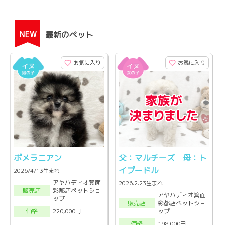
NEW
最新のペット
お気に入り
お気に入り
ポメラニアン
父：マルチーズ 母：ト
イプードル
2026/4/13生まれ
アヤハディオ箕面
2026.2.23生まれ
彩都店ペットショ
販売店
アヤハディオ箕面
ップ
彩都店ペットショ
販売店
ップ
220,000円
価格
198,000円
価格