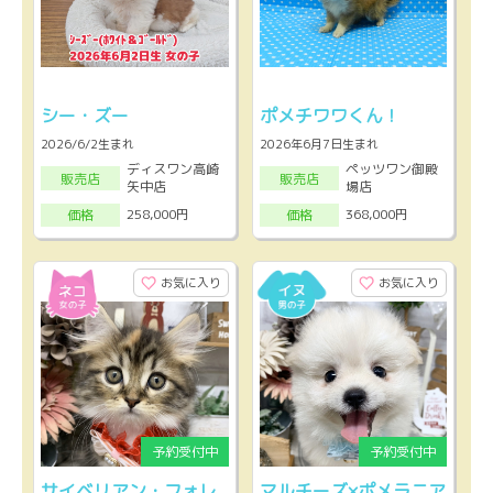
シー・ズー
ポメチワワくん！
2026/6/2生まれ
2026年6月7日生まれ
ディスワン高崎
ペッツワン御殿
販売店
販売店
矢中店
場店
258,000円
368,000円
価格
価格
お気に入り
お気に入り
サイベリアン・フォレ
マルチーズ×ポメラニア