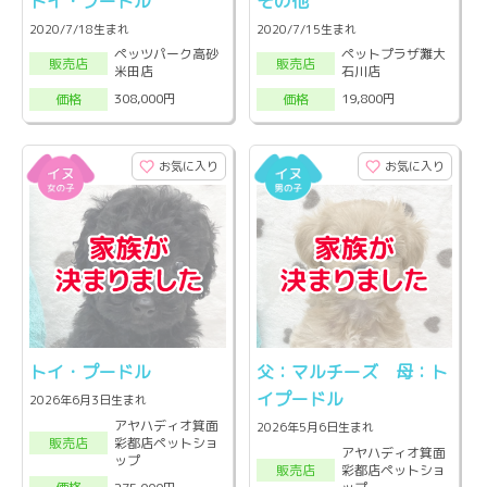
トイ・プードル
その他
2020/7/18生まれ
2020/7/15生まれ
ペッツパーク高砂
ペットプラザ灘大
販売店
販売店
米田店
石川店
308,000円
19,800円
価格
価格
お気に入り
お気に入り
トイ・プードル
父：マルチーズ 母：ト
イプードル
2026年6月3日生まれ
アヤハディオ箕面
2026年5月6日生まれ
彩都店ペットショ
販売店
アヤハディオ箕面
ップ
彩都店ペットショ
販売店