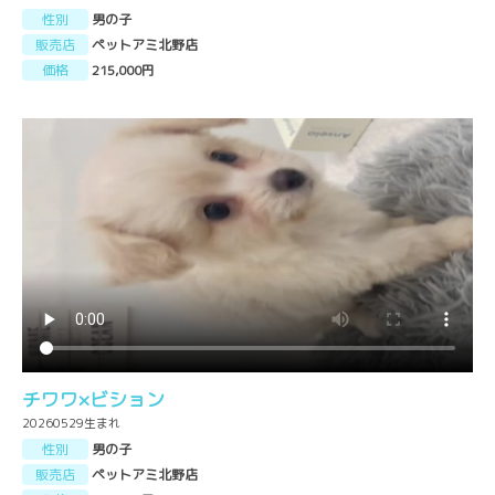
性別
男の子
販売店
ペットアミ北野店
価格
215,000円
チワワ×ビション
20260529生まれ
性別
男の子
販売店
ペットアミ北野店