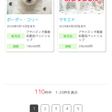
ボーダー・コリー
サモエド
2026年5月14日生まれ
2026年4月6日生まれ
アヤハディオ箕面
アヤハディオ箕面
彩都店ペットショ
彩都店ペットショ
販売店
販売店
ップ
ップ
198,000円
298,000円
価格
価格
110
件中 1-20件を表示
1
2
3
4
5