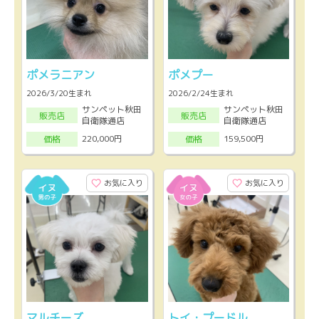
ポメラニアン
ポメプー
2026/3/20生まれ
2026/2/24生まれ
サンペット秋田
サンペット秋田
販売店
販売店
自衛隊通店
自衛隊通店
220,000円
159,500円
価格
価格
お気に入り
お気に入り
マルチーズ
トイ・プードル