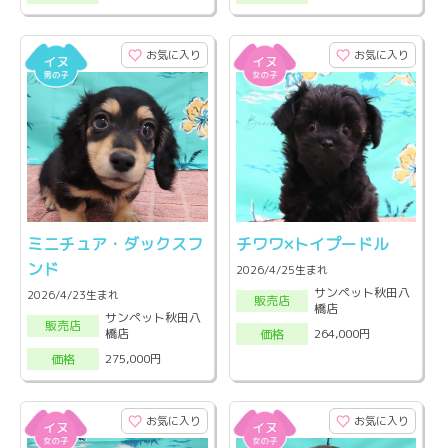
お気に入り
お気に入り
ミニチュア・ダックスフ
チワワ×トイプードル
ンド
2026/4/25生まれ
サンペット秋田八
2026/4/23生まれ
販売店
橋店
サンペット秋田八
販売店
橋店
264,000円
価格
275,000円
価格
お気に入り
お気に入り