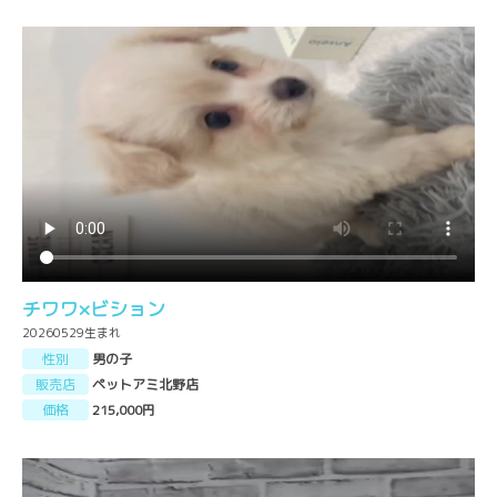
チワワ×ビション
20260529生まれ
性別
男の子
販売店
ペットアミ北野店
価格
215,000円