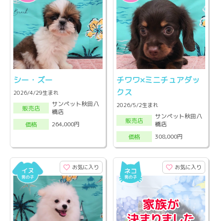
シー・ズー
チワワ×ミニチュアダッ
クス
2026/4/29生まれ
サンペット秋田八
2026/5/2生まれ
販売店
橋店
サンペット秋田八
販売店
橋店
264,000円
価格
308,000円
価格
お気に入り
お気に入り