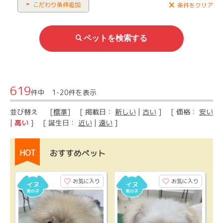
こだわり条件追加
条件をクリア
619
件中 1-20件を表示
並び替え
[
標準
] [ 掲載日：
新しい
|
古い
] [ 価格：
安い
|
高い
] [ 誕生日：
近い
|
遠い
]
HOT
おすすめペット
お気に入り
お気に入り