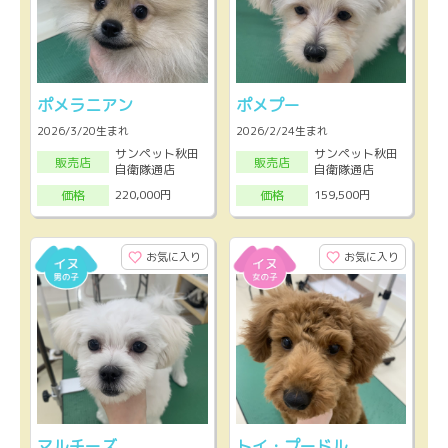
ポメラニアン
ポメプー
2026/3/20生まれ
2026/2/24生まれ
サンペット秋田
サンペット秋田
販売店
販売店
自衛隊通店
自衛隊通店
220,000円
159,500円
価格
価格
お気に入り
お気に入り
マルチーズ
トイ・プードル