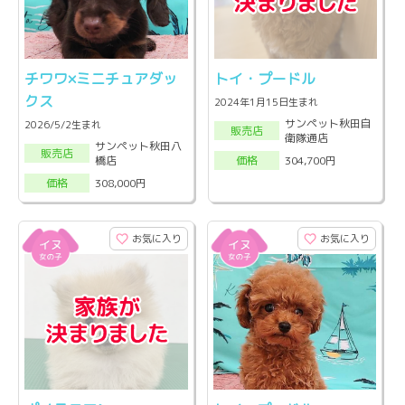
チワワ×ミニチュアダッ
トイ・プードル
クス
2024年1月15日生まれ
サンペット秋田自
2026/5/2生まれ
販売店
衛隊通店
サンペット秋田八
販売店
橋店
304,700円
価格
308,000円
価格
お気に入り
お気に入り