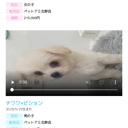
性別
女の子
販売店
ペットアミ北野店
価格
215,000円
チワワ×ビション
2026/5/29生まれ
性別
男の子
販売店
ペットアミ北野店