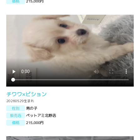
価格
215,000円
チワワ×ビション
20260529生まれ
性別
男の子
販売店
ペットアミ北野店
価格
215,000円