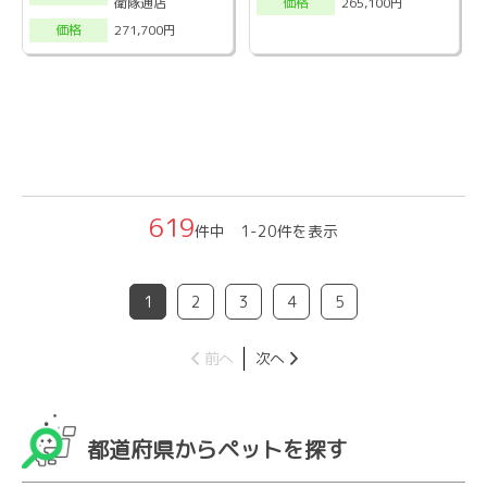
衛隊通店
265,100円
価格
271,700円
価格
619
件中 1-20件を表示
1
2
3
4
5
前へ
次へ
都道府県からペットを探す