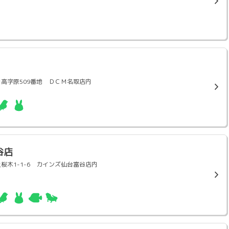
取市田高字原509番地 ＤＣＭ名取店内
谷店
市上桜木1-1-6 カインズ仙台富谷店内