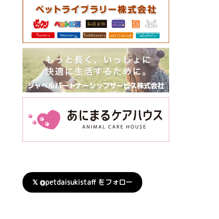
𝕏 @petdaisukistaff をフォロー