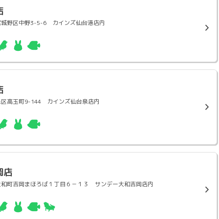
店
台市宮城野区中野3-5-6 カインズ仙台港店内
店
市泉区高玉町9-144 カインズ仙台泉店内
岡店
黒川郡大和町吉岡まほろば１丁目６－１３ サンデー大和吉岡店内