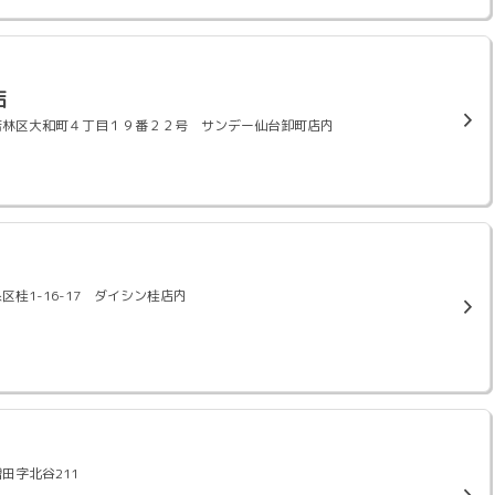
店
仙台市若林区大和町４丁目１９番２２号 サンデー仙台卸町店内
市泉区桂1-16-17 ダイシン桂店内
増田字北谷211