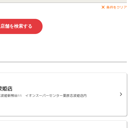
条件をクリア
波姫店
栗原市志波姫新熊谷11 イオンスーパーセンター栗原志波姫店内