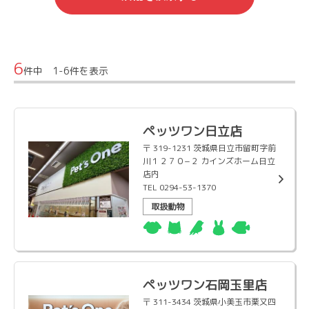
6
件中 1-6件を表示
ペッツワン日立店
〒 319-1231 茨城県日立市留町字前
川１２７０−２ カインズホーム日立
店内
TEL 0294-53-1370
取扱動物
ペッツワン石岡玉里店
〒 311-3434 茨城県小美玉市栗又四