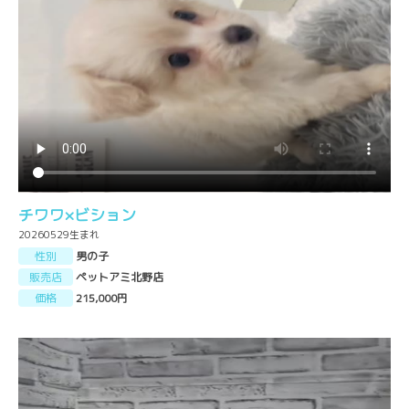
チワワ×ビション
20260529生まれ
性別
男の子
販売店
ペットアミ北野店
価格
215,000円