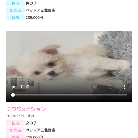
性別
男の子
販売店
ペットアミ北野店
価格
205,000円
チワワ×ビション
2026/5/29生まれ
性別
女の子
販売店
ペットアミ北野店
価格
215,000円