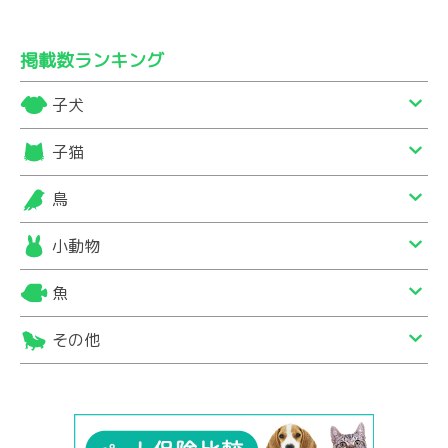
掲載数ランキング
子犬
子猫
鳥
小動物
魚
その他