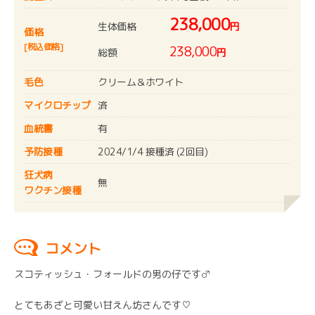
238,000
生体価格
円
価格
[税込価格]
238,000
総額
円
毛色
クリーム＆ホワイト
マイクロチップ
済
血統書
有
予防接種
2024/1/4 接種済 (2回目)
狂犬病
無
ワクチン接種
コメント
スコティッシュ・フォールドの男の仔です♂
とてもあざと可愛い甘えん坊さんです♡