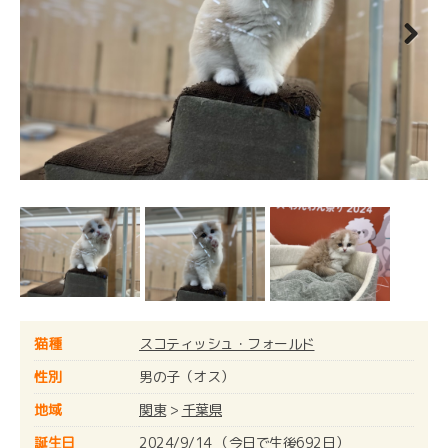
Next
猫種
スコティッシュ・フォールド
性別
男の子（オス）
地域
関東
>
千葉県
誕生日
2024/9/14 （今日で生後692日）